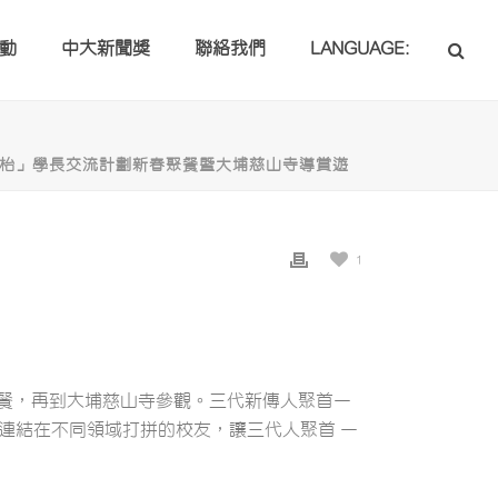
動
中大新聞獎
聯絡我們
LANGUAGE:
同枱」學長交流計劃新春聚餐暨大埔慈山寺導賞遊
1
聚餐，再到大埔慈山寺參觀。三代新傳人聚首一
連結在不同領域打拼的校友，讓三代人聚首 一