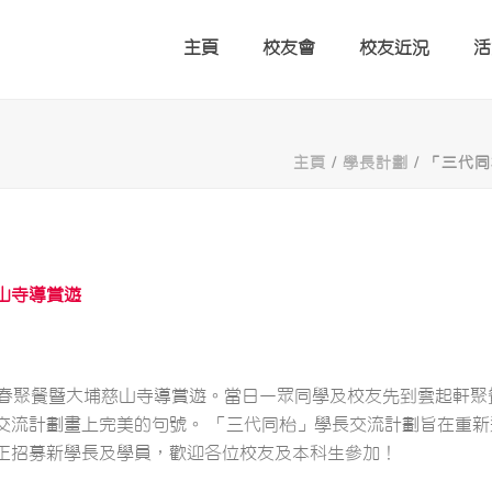
主頁
校友會
校友近況
活
主頁
/
學長計劃
/ 「三代
山寺導賞遊
新春聚餐暨大埔慈山寺導賞遊。當日一眾同學及校友先到雲起軒
交流計劃畫上完美的句號。 「三代同枱」學長交流計劃旨在重新
正招募新學長及學員，歡迎各位校友及本科生參加！