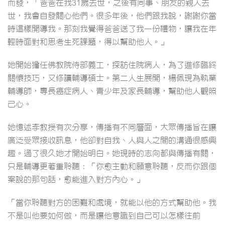
而發，「爸爸在我31歲去世，之後有同事、朋友的親人去
世，我會自發關心他們。很多年後，他們跟我說，謝謝你當
時這樣開導我。那刻我覺得爸爸送了我一份禮物，讓我在年
輕時面對和思考生死課題，得以幫助他人。」
她開始擔任佛教院侍部義工，探訪住院病人，為了進修臨終
關懷技巧，又修讀輔導碩士。第二人生展開，楊佩現為執業
輔導師，專長癌症病人、青少年及家長輔導，幫助他人觀照
己心。
她憶述李教授有次分享，傳播有不同層面，大眾傳播旨在讓
廣泛受眾接收訊息，他卻對自我、人與人之間的溝通很感興
趣。過了很久她才開始明白。她現時的志向都與傳播有關，
只是輔導更著重聆聽：「你愈主動和願意聆聽，反而你跟個
案說的那句話，愈能進入對方內心。」
「當你聆聽對方的困難和處境，就能以他的方式幫助他。我
不是叫他要如何做，而是讓他意識到自己可以怎樣往前