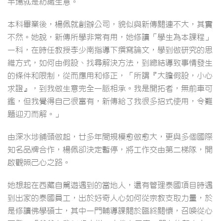
半場就是紡織生意。
本科畢業後，楊佩就創辦公司，貌似與新傳關連不大，其實
不然。她說，新傳所學非常有用，她修讀「學生為本課程」
一科，在時任教授李少南指導下撰寫論文，學到做研究的思
維方式，如何由假設、找尋解決方法，到總結導致事情發生
的條件和限制，從而應用和修正，「所謂『大膽假設，小心
求證』，到我做生意完全一脈相承。我是開拓者，無前車可
鑑，但我覺得自己很富有，新傳給了我很多招式使用，令難
題迎刃而解。」
由深水埗鋪頭做起，廿多年間規模愈做愈大，更與多個國際
知名品牌合作，楊佩卻決定暫停，將工作交由第二梯隊，開
啟觀照己心之路。
她想起在西藏自駕遊遇到的當地人，還有管理泰國項目時遇
到出家的泰國員工，出於好奇人心如何從宗教支取力量，於
是修讀佛學碩士，其中一門輔導課關於臨終關懷，召喚從心