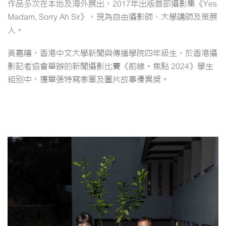
作品多次在本地及海外展出，2017年出版首部攝影集《Yes
Madam, Sorry Ah Sir》，現為自由攝影師、大學講師及策展
人。
黃嘉禧，香港中文大學新聞與傳播學院四年級生，於香港攝
影記者協會舉辦的新聞攝影比賽《前線‧焦點 2024》學生
組別中，獲單張特寫季軍及圖片故事優異獎。