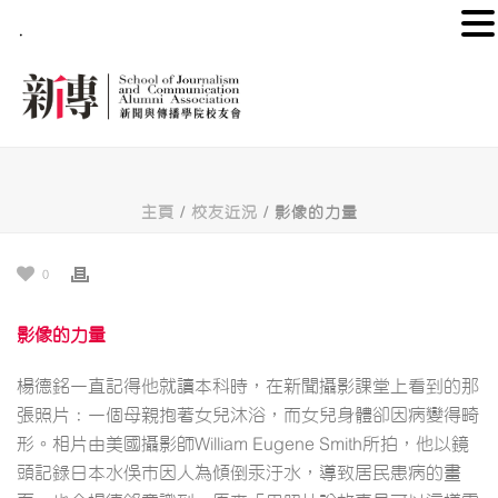
.
主頁
/
校友近況
/ 影像的力量
0
影像的力量
楊德銘一直記得他就讀本科時，在新聞攝影課堂上看到的那
張照片：一個母親抱著女兒沐浴，而女兒身體卻因病變得畸
形。相片由美國攝影師William Eugene Smith所拍，他以鏡
頭記錄日本水俁市因人為傾倒汞汙水，導致居民患病的畫