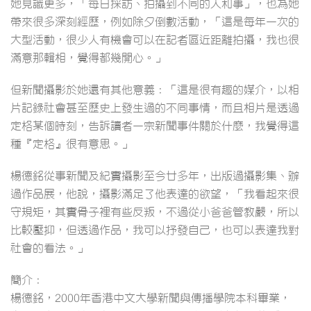
她見識更多，「每日採訪、拍攝到不同的人和事」，也為她
帶來很多深刻經歷，例如除夕倒數活動，「這是每年一次的
大型活動，很少人有機會可以在記者區近距離拍攝，我也很
滿意那輯相，覺得都幾開心。」
但新聞攝影於她還有其他意義：「這是很有趣的媒介，以相
片記錄社會甚至歷史上發生過的不同事情，而且相片是透過
定格某個時刻，告訴讀者一宗新聞事件關於什麼，我覺得這
種『定格』很有意思。」
楊德銘從事新聞及紀實攝影至今廿多年，出版過攝影集、辦
過作品展，他說，攝影滿足了他表達的欲望，「我看起來很
守規矩，其實骨子裡有些反叛，不過從小爸爸管教嚴，所以
比較壓抑，但透過作品，我可以抒發自己，也可以表達我對
社會的看法。」
簡介：
楊德銘，2000年香港中文大學新聞與傳播學院本科畢業，