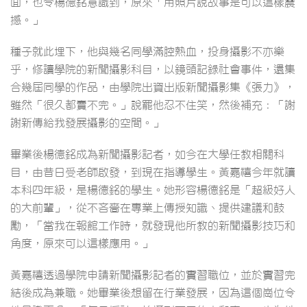
面，也令楊德銘意識到，原來「用照片說故事是可以這樣震
撼。」
種子就此埋下，他與幾名同學滿腔熱血，投身攝影不亦樂
乎，修讀學院的新聞攝影科目，以鏡頭記錄社會事件，還集
合幾屆同學的作品，由學院出資出版新聞攝影集《張力》，
雖然「很久都賣不完。」說罷他忍不住笑，然後補充：「謝
謝新傳給我發展攝影的空間。」
畢業後楊德銘成為新聞攝影記者，如今在大學任教相關科
目，由昔日受老師啟發，到現在指導學生。黃嘉禧今年就讀
本科四年級，是楊德銘的學生。她形容楊德銘是「超級好人
的大前輩」，從不吝嗇在專業上傳授知識、提供建議和鼓
勵，「當我在報館工作時，就發現他所教的新聞攝影技巧和
角度，原來可以這樣應用。」
黃嘉禧透過學院申請新聞攝影記者的實習職位，並於實習完
結後成為兼職。她畢業後想留在行業發展，因為這個崗位令