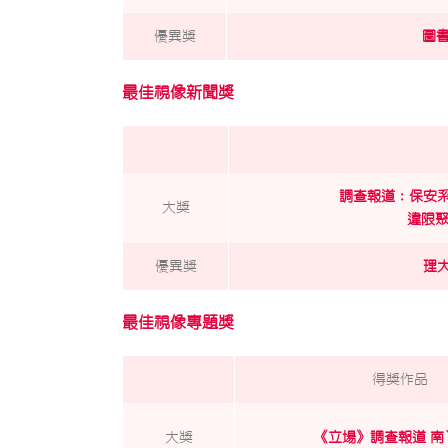
優異獎
圖
最佳視像新聞獎
調查報道：保安
大獎
違限聚
優異獎
理
最佳視像專題獎
得獎作品
大獎
《立場》調查報道 南