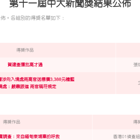
第十一屆中大新聞獎結果公佈
日公佈。各組別的得獎名單如下：
得獎作品
賀建奎獲批高才通
張
涉向入境處兩高官送標價3,388元禮籃
境處：嚴肅跟進 兩官稱符規定
得獎作品
得
賣調查：來自緬甸柬埔寨的呼救
香港01偵查