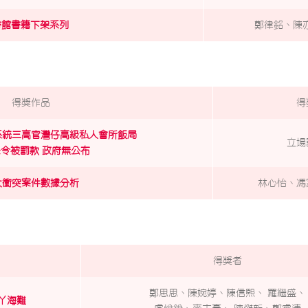
書館書籍下架系列
鄭律銘、陳
得獎作品
得
系統三高官灣仔高級私人會所飯局
立場
令被罰款 政府無公布
大衝突案件數據分析
林心怡、馮
得獎者
鄭思思、陳婉婷、陳信熙、 羅繼盛、
丫海難