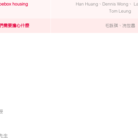
oebox housing
Han Huang、Dennis Wong、 L
Tom Leung
我們需要擔心什麼
毛詠琪、冼世昌
授
先生