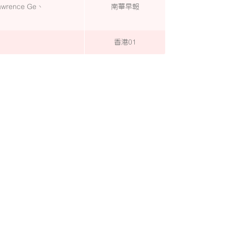
awrence Ge、
南華早報
香港01