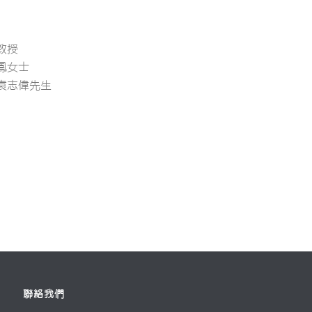
教授
鳳女士
袁志偉先生
聯絡我們