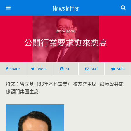
Newsletter
2015-02-16
公關行業要求愈來愈高
Share
Tweet
Pin
Mail
SMS
撰文：曾立基（88年本科畢業） 校友會主席 縱橫公共關
係顧問集團主席