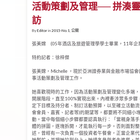
活動策劃及管理── 拼湊
訪
By
Editor
in
2015-No.1
,
公關
張美嫦 (05年酒店及旅遊管理學學士畢業，11年企
特約記者：徐梓傑
張美嫦，Michelle ，現於亞洲證券業與金融市場協會(
事活動策劃及管理工作。
她喜歡現時的工作，因為活動策劃及管理變化多端，
開展階段，直至100%實現出來。內裡牽涉眾多步
定下目標及持分者、制訂活動預算，以至確立活動流
會會員、嘉賓、記者等)的期望等，都要將不同細小
動。當中每個細小步驟都要認真執行：「當親身落手
體的拼圖，逐塊拆開，才能執行每一步。否則面對整個活
述，曾經有一次負責一個投資者午餐會，正當企業代
她幫忙，並把她拉到台上。她請各參與者先進餐，並