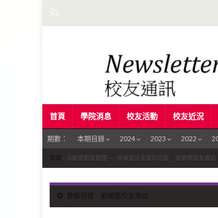
首頁
學院消息
校友活動
校友近況
期數：
本期目錄
2024
2023
2022
2
首頁
»
活動策劃及管理── 拼湊靈活多變的可能 張美嫦校友專訪
整裝待發 劉朝鳳校友專訪