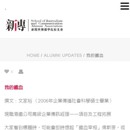
.
HOME
/
ALUMNI UPDATES
/ 我的鐵血
0
我的鐵血
撰文：文家裕 （2006年企業傳播社會科學碩士畢業）
現職港鐵公司高級企業傳訊經理——項目及工程拓展
大家看到標題時，可能會即時想起「鐵血宰相」俾斯麥，或