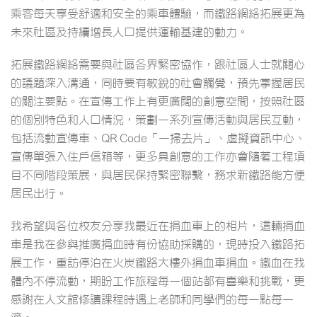
乘客每天享受舒適和安全的乘車體驗，而鐵路網絡拓展更為
未來社區及持續增長人口提供運輸基建的動力。
拓展鐵路網絡需要與社區各界緊密協作，跟社區人士就關心
的議題深入溝通，同時要有敏銳的社會觸覺，預先掌握居民
的關注要點。在宣傳工作上有更廣闊的創意空間，按照社區
的個別特色和人口情況，策劃一系列宣傳活動與居民互動，
包括流動宣傳車、QR Code「一掃去片」、虛擬資訊中心、
宣傳單張入住戶信箱等，更多具創意的工作亦會隨著工程項
目不同階段策展，與居民保持緊密聯繫，務求新鐵路能方便
居民出行。
我希望與各位校友分享我最近在捐血車上的相片，這輛捐血
車是我在參與推廣捐血時有份協助採購的，現時投入鐵路拓
展工作，重訪停泊在火炭鐵路大樓外捐血車捐血。鐵血在我
體內不停流動，期盼工作旅程每一個站都有喜樂和挑戰，更
感謝在人文館修讀課程時遇上老師和同學們的每一點每一