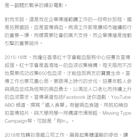
是一齣關於戰爭的精彩電影。
對我來說，這是我在企業傳播範疇工作的一段奇妙旅程，鐵
是拓展鐵路，血是宣傳捐血。兩項工作都是讓城市繼續前行
的重要一環，同樣需要社會的廣大支持，而企業傳播是推動
引擎的重要組件。
2015-18年，我擔任香港紅十字會輸血服務中心招募及宣傳
經理。紅十字會是香港唯一的血液收集機構，每天風雨不改
地需要成功收集650包血液，才能拯救病友的寶貴生命。宣
傳工作也要花盡心思，要跟得上時代的步伐，招募年輕人參
與捐血並成為恆常的捐血勇士，以滿足人口老化而持續上升
的血液需求。宣傳渠道包括Facebook 迷你遊戲、YouTube
ABO 頻道、撰寫「鐵人食單」有營捐血食譜、用航拍機自
拍宣傳短片、與大學同學一同構建市場策略、Missing Type
Campaign等，可說是「夠In」。
2018年我轉到港鐵公司工作，肩負起集體運輸的使命，讓