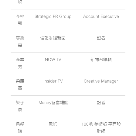
欣
李梓
Strategic PR Group
Account Executive
甄
李樂
信報財經新聞
記者
嘉
李雪
NOW TV
新聞台編輯
男
梁靄
Insider TV
Creative Manager
靈
梁子
iMoney智富雜誌
記者
康
呂銘
黑紙
100毛 美術部 平面設
謙
計師