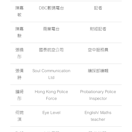
陳嘉
DBC數碼電台
記者
敏
陳嘉
商業電台
財經記者
駿
張曉
國泰航空公司
空中服務員
彤
張倩
Soul Communication
編採部編輯
詩
Ltd
鍾綺
Hong Kong Police
Probationary Police
彤
Force
Inspector
何婉
Eye Level
English/ Maths
淇
teacher