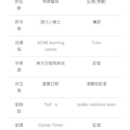
許銘
有線電視
記者(港聞)
駿
許月
現代小學士
導師
婷
姚偉
ACME learning
Tutor
鋒
centre
林愛
東方日報兩岸組
記者
娜
林芷
星島日報
港聞版記者
雅
劉皓
Tod’s
public relations team
韶
劉曉
Career Times
記者