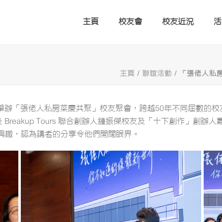
主頁
校友會
校友近況
活
主頁
/
聯誼活動
/ 「張佬人私
8日舉辦「張佬人私房菜慶共聚」校友聚會，跨越50年不同屆數的
Kong 及 Breakup Tours 聯合創辦人鍾振傑校友及「十下
興趣，認為講者的分享令他們開闊眼界。