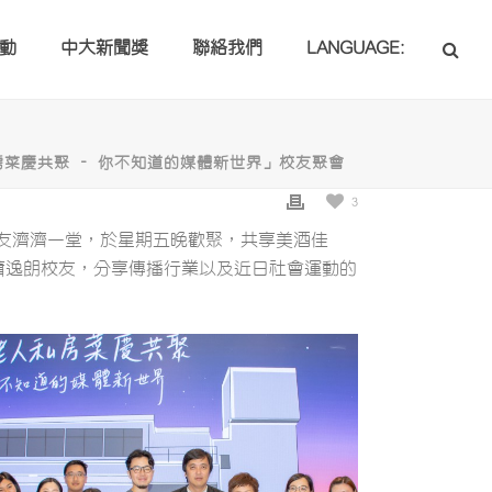
動
中大新聞獎
聯絡我們
LANGUAGE:
房菜慶共聚 – 你不知道的媒體新世界」校友聚會
3
校友濟濟一堂，於星期五晚歡聚，共享美酒佳
創作」創辦人蕭逸朗校友，分享傳播行業以及近日社會運動的