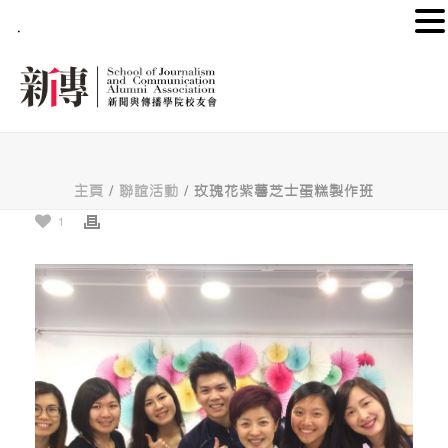
.
主頁
/
聯誼活動
/ 玫瑰花紫薯芝士蛋糕製作班
1