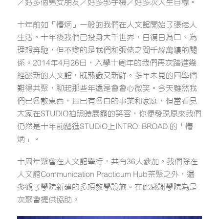
／好多個男女朋友／好多部手機／好多次人生目標。
十年前如「懵炳」一般的我們在人文館開始了張佬人
生活。十年後我們已投身大千世界，日復日為口、為
理想奔馳，但不變的是我們和張佬之間千絲萬縷的關
係。2014年4月26日，入學十周年的我們再次踏進幾
經翻新的人文館，既熟識又新鮮。多年未見的同學們
難得共聚，聊起那些年還是會會心微笑。今天雖然我
們已各散東西，且已有各自的事業和家庭，但當看見
大家在STUDIO拍照時展露的笑容，你便發現原來我們
仍然是十年前踏進STUDIO上INTRO. BROAD.的「懵
炳」。
十周年聚會在人文館舉行，共有36人參加。我們除在
人文館Communication Practicum Hub茶聚之外，還
參觀了學院新建的多項教學設施。在此感謝學院為是
次聚會提供協助。