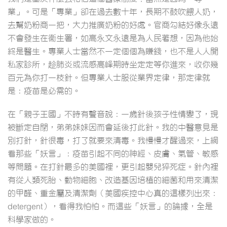
業」。可是「專業」卻在過去數十年，長期不鼓吹餵人奶，
去幫奶粉商一把，大力推廣奶粉的好處。官商勾結好像永遠
不會發生在衞生署，如高永文永遠是為人民著想，因為他始
終是醫生。專業人士當然不一定個個為賺錢，也不是人人開
私家診所，趁肺炎或流感高峰期時坐定定等你進來，收你幾
百元為你打一枝針。但專業人士服從業界定律，那定律就
是：疫苗是必需的。
在「親子王國」不時有聲音說：一歲針後孩子性情變了，現
被斷定自閉，弟弟妹妹因而會延後打此針。我的中醫意見是
別打針，針很毒，打了就要來清毒。我慢慢才醒過來，上網
看那些「妖言」：疫苗引起不同的神經、皮膚、氣管、敏感
等問題。在打針最多的美國裡，更引起嬰兒猝死症。針內裡
有從人類死胎、動物細胞、改造基因培植的細菌和用來清潔
的甲醛、重金屬及清潔劑（美國疾控中心真的這樣列出來：
detergent），看得我怕怕。而這些「妖言」的論據，全是
科學家做的。