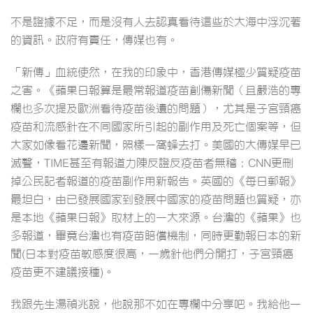
不是證據不足，而是沒有人去認真看待這些於大海中浮沉著
的資訊。政府有責任，傳媒也有。
「新傳」血統使然，在我的印象中，香港傳媒極少質疑疫苗
之害。《蘋果日報算是最常報道疫苗創傷新聞（且嚴浩的專
欄也多次提及歐洲看待疫苗後遺的問題），尤其是子宮頸癌
疫苗和流感針在不同國家所引起的副作用及死亡個案等，但
大家如像看花邊新聞，照樣一窩蜂去打。美國的大傳媒早已
滅聲，TIME甚至有報道力陳反證反疫苗者無稽；CNN更刪
掉公民記者報道的疫苗副作用新報告。英國的《每日郵報》
最坦白，由已發展國家到發展中國家的疫苗問題也質疑，亦
是本地《蘋果日報》取材上的一大來源。台灣的《蘋果》也
多報道，畢竟台灣也有疫苗賠償機制，同時更勤報日本的新
聞(日本對疫苗敏感度很高，一歲針他們分開打，子宮頸癌
疫苗更不建議接種)。
我跟先生湯禎兆說，他說那不如在專欄中分享吧。我給他一