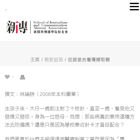
.
主頁
/
校友近況
/ 從疫苗去看傳媒取態
1
撰文：林綸詩（2006年本科畢業）
生孩子後，大仔一歲前注射了十枝針，直至一歲，看見他又
發燒又發疹。身為一位慈母，我想：那些病真的要用這種方
法去防備嗎？還是只是因為學校要收針卡才盲目配合？
我們是基於什麼去相信這個醫療制度？當然是因為「專