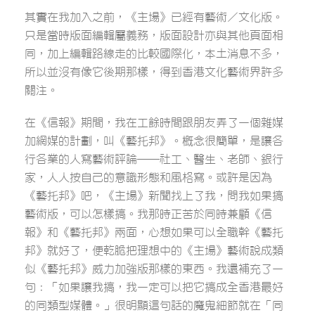
其實在我加入之前，《主場》已經有藝術／文化版。
只是當時版面編輯屬義務，版面設計亦與其他頁面相
同，加上編輯路線走的比較國際化，本土消息不多，
所以並沒有像它後期那樣，得到香港文化藝術界許多
關注。
在《信報》期間，我在工餘時間跟朋友弄了一個雜媒
加網媒的計劃，叫《藝托邦》。概念很簡單，是讓各
行各業的人寫藝術評論──社工、醫生、老師、銀行
家，人人按自己的意識形態和風格寫。或許是因為
《藝托邦》吧，《主場》新聞找上了我，問我如果搞
藝術版，可以怎樣搞。我那時正苦於同時兼顧《信
報》和《藝托邦》兩面，心想如果可以全職幹《藝托
邦》就好了，便乾脆把理想中的《主場》藝術說成類
似《藝托邦》威力加強版那樣的東西。我還補充了一
句：「如果讓我搞，我一定可以把它搞成全香港最好
的同類型媒體。」很明顯這句話的魔鬼細節就在「同