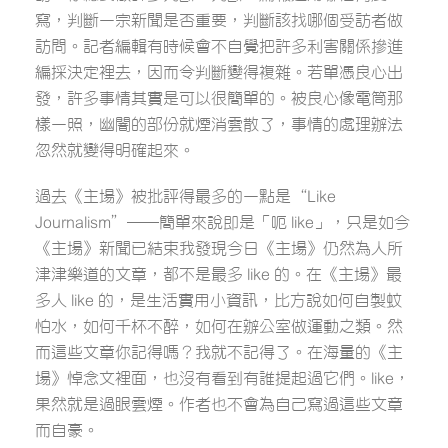
寫，判斷一宗新聞是否重要，判斷該找哪個受訪者做
訪問。記者編輯有時候會不自覺把許多利害關係摻進
編採決定裡去，因而令判斷變得複雜。若單憑良心出
發，許多事情其實是可以很簡單的。被良心像電筒那
樣一照，幽闇的部份就煙消雲散了，事情的處理辦法
忽然就變得明確起來。
過去《主場》被批評得最多的一點是“Like
Journalism”──簡單來說即是「呃 like」，只是如今
《主場》新聞已結束我發現今日《主場》仍然為人所
津津樂道的文章，都不是最多 like 的。在《主場》最
多人 like 的，是生活實用小資訊，比方說如何自製蚊
怕水，如何千杯不醉，如何在辦公室做運動之類。然
而這些文章你記得嗎？我就不記得了。在海量的《主
場》悼念文裡面，也沒有看到有誰提起過它們。like，
果然就是過眼雲煙。作者也不會為自己寫過這些文章
而自豪。