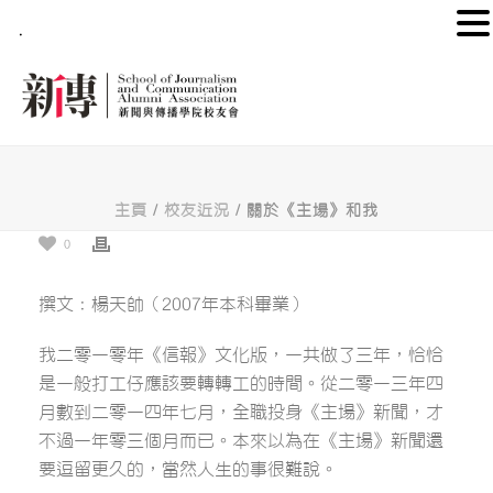
.
主頁
/
校友近況
/ 關於《主場》和我
0
撰文：楊天帥（2007年本科畢業）
我二零一零年《信報》文化版，一共做了三年，恰恰
是一般打工仔應該要轉轉工的時間。從二零一三年四
月數到二零一四年七月，全職投身《主場》新聞，才
不過一年零三個月而已。本來以為在《主場》新聞還
要逗留更久的，當然人生的事很難說。