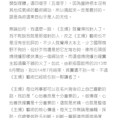
類型媒體」這四個字（五個字）。因為當時根本沒有
其他成氣候的藝術網站，所以搞起來一定是最好的。
語言偽術這東西似乎是人的天性。
無論如何，我這麼一說，《主場》就覺得找對人了。
我不敢說我就是那個對的人，反正《主場》藝術也不
是沒有受批評的，不少人就覺得太本土，少了國際視
野不夠好，但好歹我還是把它左堆右砌，像用石頭搭
燒烤爐那樣拼湊出一個網站來。而這個燒烤爐也確實
生起過蠻不錯的火了。如此，由新版面啟用的2013年
8月開始，到2014年7月結束，其實還不到一年，不過
《主場》藝術已經吸引到一夥讀者了。
《主場》每位同事都可以在名片背後印上自己喜歡的
話。我的是「心地善良是十分重要的」。做傳媒，心
地善良確實是十分重要的。這就是炭精，也就是整個
《主場》藝術的核心價值。每天工作無論是編輯、採
訪，你總要做許多判斷。判斷一篇報道用哪個角度