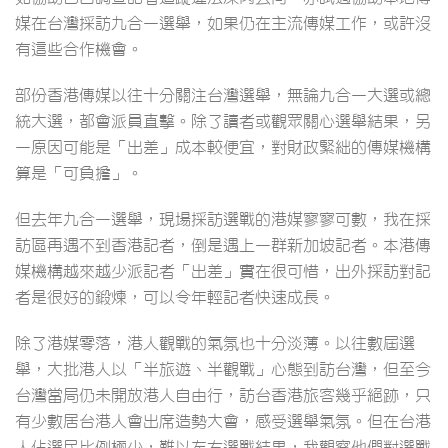
媒在台灣採訪九合一選舉，如果仍在主流傳媒工作，或許沒
有這些合作機會。
部份香港傳媒以往十分關注台灣選舉，無論九合一大選或總
統大選，都會派員直擊。除了讀者或觀眾關心選舉結果，另
一原因可能是「出差」成本較便宜，對財政緊絀的傳媒機構
算是「可負擔」。
但去年九合一選舉，現場採訪選戰的港媒寥寥可數，我在採
訪區再遇不到香港記者，倒是遇上一群新加坡記者。本港傳
媒機構越來越少派記者「出差」實在很可惜，出外採訪對記
者是很好的鍛煉，可以令年輕記者快速成長。
除了港媒零落，港人觀戰的氣氛也十分淡薄。以往數屆選
舉，大批港人以「半旅遊、半觀戰」心態到訪台灣，但至今
台灣當局仍未開放港人自由行，訪台香港旅客幾乎絕跡，只
有少數居台港人會出席造勢大會，感受選舉氣氛。但在台港
人佔選民比例極少，難以左右選戰結果，我觀察他們對選戰