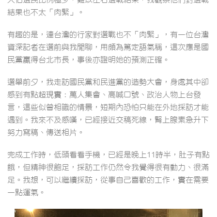
結果也不太「肉緊」。
有趣的是，連台灣的行家對選戰也不「肉緊」，有一位台灣
資深記者在選前與我閒聊，用頗為篤定語氣稱，這次應是國
民黨贏得台北市長，事後亦證明她的預測正確。
選舉前夕，我走訪國民黨和民進黨的造勢大會，身處其中卻
感到有點超現實：萬人集會、高喊口號、政治人物上台發
言，這些似曾相識的情景，短期內恐怕只能在外地採訪才能
遇到。我來不及感嘆，已經接近交稿死線，腎上腺素急升下
努力寫稿、傳送相片。
完成工作時，低頭看看手機，已經是晚上11時半，肚子有點
餓，但精神很飽足，採訪工作仍然令我覺得很有動力、很滿
足。我想，可以繼續採訪，從事自己喜歡的工作，實在需要
一點運氣。