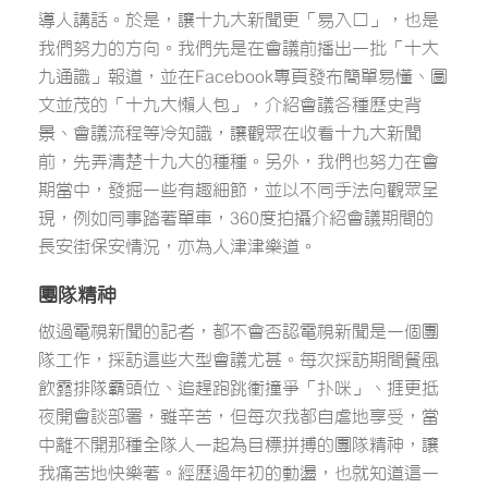
導人講話。於是，讓十九大新聞更「易入口」，也是
我們努力的方向。我們先是在會議前播出一批「十大
九通識」報道，並在Facebook專頁發布簡單易懂、圖
文並茂的「十九大懶人包」，介紹會議各種歷史背
景、會議流程等冷知識，讓觀眾在收看十九大新聞
前，先弄清楚十九大的種種。另外，我們也努力在會
期當中，發掘一些有趣細節，並以不同手法向觀眾呈
現，例如同事踏著單車，360度拍攝介紹會議期間的
長安街保安情況，亦為人津津樂道。
團隊精神
做過電視新聞的記者，都不會否認電視新聞是一個團
隊工作，採訪這些大型會議尤甚。每次採訪期間餐風
飲露排隊霸頭位、追趕跑跳衝撞爭「扑咪」、捱更抵
夜開會談部署，雖辛苦，但每次我都自虐地享受，當
中離不開那種全隊人一起為目標拼搏的團隊精神，讓
我痛苦地快樂著。經歷過年初的動盪，也就知道這一