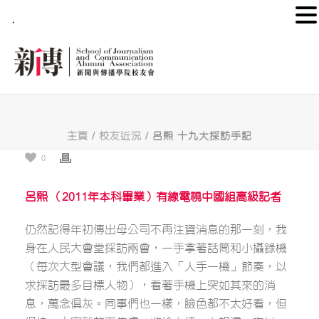
.
主頁
/
校友近況
/ 呂熙 十九大採訪手記
0
呂熙 （2011年本科畢業）有線電視中國組高級記者
仍然記得年初傳出母公司不再注資消息的那一刻，我
身在人民大會堂採訪兩會，一手拿著話筒和小攝錄機
（每次大型會議，我們都進入「人手一機」節奏，以
求採訪最多目標人物），看著手機上突如其來的消
息，萬念俱灰。同事們也一樣，臉色都不太好看，但