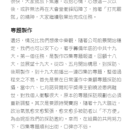
很快，大家就放下焦慮，收拾心情，心想這一次以
後，或許無法再在大會堂衝鋒陷陣了，抱著「打死罷
就」的精神，大家繼續敬業地完成任務。
專題製作
還好，情況比我們想像中樂觀，隨著公司前景開始穩
定，我們也可以安下心，著手籌備年底的中共十九
大。第一個任務，是製作四集專題報道，回顧十八
大，並展望十九大。從四、五月開始構思，到採訪、
後期製作，到十九大前播出一連四集的專題，整個過
程來之不易。首先是要在日常運作中兼顧專題採訪拍
攝，當中六、七月諾貝爾和平獎得主劉曉波患病離
世，對我個人衝擊很大，原本的專題採訪規劃也必須
重新調整。其次是要跟時間賽跑，隨著十九大臨近，
政治氣氛愈來愈緊張，愈來愈多被訪者以「不方便」
為由婉拒我們的採訪邀約。幸而，在組員的共同努力
下，四集專題順利出街，口碑亦不俗。