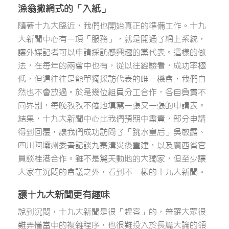
漁翁撒網式的「入紙」
隨著十九大臨近，我們也開始真正的準備工作。十九
大新聞中心有一項「服務」，就是開通了網上系統，
讓外媒記者可以申請採訪感興趣的黨代表。這樣的做
法，在每年的兩會中也有，從以往經驗看，成功率極
低，但這往往是能單獨採訪代表的唯一機會，我們自
然也不會放過。於是幾位組員分工合作，各自負責不
同界別，每晚孜孜不倦地填寫一張又一張的申請表。
結果，十九大新聞中心比我們預期中盡責，部分申請
得到回覆，讓我們成功訪問了「跳水皇后」吳敏霞、
四川阿壩州委書記談九寨溝災後重建，以及廣西省官
員談桂港合作。雖不是驚天動地的大獨家，但至少讓
大家在沉悶的會議之外，看到不一樣的十九大新聞。
讓十九大新聞更有趣味
說到沉悶，十九大新聞是很「趕客」的，普羅大眾很
難弄懂當中的複雜程序，也很難投入於長篇大論的領