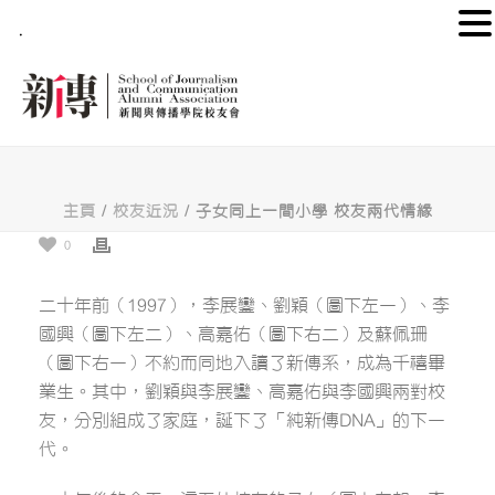
.
主頁
/
校友近況
/ 子女同上一間小學 校友兩代情緣
0
二十年前（1997），李展鑾、劉穎（圖下左一）、李
國興（圖下左二）、高嘉佑（圖下右二）及蘇佩珊
（圖下右一）不約而同地入讀了新傳系，成為千禧畢
業生。其中，劉穎與李展鑾、高嘉佑與李國興兩對校
友，分別組成了家庭，誕下了「純新傳DNA」的下一
代。