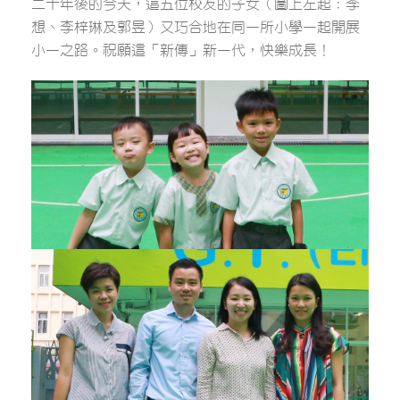
二十年後的今天，這五位校友的子女（圖上左起：李
想、李梓琳及郭昱）又巧合地在同一所小學一起開展
小一之路。祝願這「新傳」新一代，快樂成長！