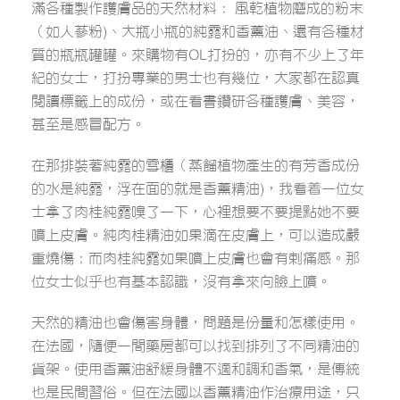
滿各種製作護膚品的天然材料： 風乾植物磨成的粉末
（如人蔘粉)、大瓶小瓶的純露和香薰油、還有各種材
質的瓶瓶罐罐。來購物有OL打扮的，亦有不少上了年
紀的女士，打扮專業的男士也有幾位，大家都在認真
閱讀標籤上的成份，或在看書鑽研各種護膚、美容，
甚至是感冒配方。
在那排裝著純露的雪櫃（蒸餾植物產生的有芳香成份
的水是純露，浮在面的就是香薰精油)，我看着一位女
士拿了肉桂純露嗅了一下，心裡想要不要提點她不要
噴上皮膚。純肉桂精油如果滴在皮膚上，可以造成嚴
重燒傷；而肉桂純露如果噴上皮膚也會有剌痛感。那
位女士似乎也有基本認識，沒有拿來向臉上噴。
天然的精油也會傷害身體，問題是份量和怎樣使用。
在法國，隨便一間藥房都可以找到排列了不同精油的
貨架。使用香薰油舒緩身體不適和調和香氣，是傳統
也是民間習俗。但在法國以香薰精油作治療用途，只