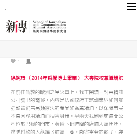
.
1
徐婉詩 （2014年哲學博士畢業） 大專院校兼職講師
在前往倫敦的歐洲之星火車上，我正閱讀一封由精油
公司發出的電郵。內容是法國政府正諮詢業界如何加
強監管銷售另類療法的產品如香薰精油，以保障巿民
不會因誤用精油而損害身體。早兩天我剛到訪這間公
司位於巴黎的門市，黃昏下班時間的店舖人頭湧湧，
排隊付款的人龍繞了舖頭一圈。顧客拿著的籃子，裝