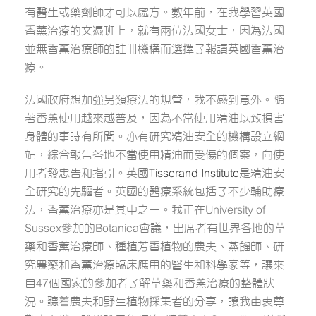
有醫生或藥劑師才可以處方。數年前，在我學習英國
香薰治療的文憑班上，就有兩位法國女士，因為法國
並無香薰治療師的註冊機構而選擇了報讀英國香薰治
療。
法國政府想加強另類療法的規管，我不感到意外。隨
著香薰使用越來越普及，因為不當使用精油以致損害
身體的事時有所聞。亦有研究精油安全的機構設立網
站，綜合報告各地不當使用精油而受傷的個案，向使
用者發忠告和指引。英國
Tisserand Institute
是精油安
全研究的先驅者。英國的醫療系統包括了不少輔助療
法，香薰治療亦是其中之一。我正在University of
Sussex參加的Botanica會議，出席者有世界各地的草
藥和香薰治療師、種植芳香植物的農夫、蒸餾師、研
究農藥和香薰治療臨床應用的醫生和科學家等，讓來
自47個國家的參加者了解草藥和香薰治療的整體狀
況。聽着農夫和野生植物採集者的分享，讓我由衷尊