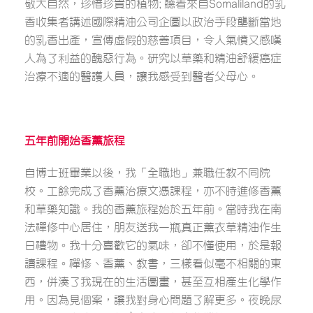
敬大自然，珍惜珍貴的植物; 聽着來自Somaliland的乳
香收集者講述國際精油公司企圖以政治手段壟斷當地
的乳香出產，宣傳虛假的慈善項目，令人氣憤又感嘆
人為了利益的醜惡行為。研究以草藥和精油舒緩癌症
治療不適的醫護人員，讓我感受到醫者父母心。
五年前開始香薰旅程
自博士班畢業以後，我「全職地」兼職任教不同院
校。工餘完成了香薰治療文憑課程，亦不時進修香薰
和草藥知識。我的香薰旅程始於五年前。當時我在南
法禪修中心居住，朋友送我一瓶真正薰衣草精油作生
日禮物。我十分喜歡它的氣味，卻不懂使用，於是報
讀課程。禪修、香薰、教書，三樣看似毫不相關的東
西，併湊了我現在的生活圖畫，甚至互相產生化學作
用。因為見個案，讓我對身心問題了解更多。夜晚尿