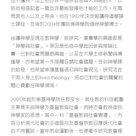
並不擅長。加上他亦非一個很容易與人熟絡的人，以
致他相信記者一職並非最能發揮他才能的工作。在尋
問其他人以及上帝後，他在1992年決定報讀神道學碩
士課程，及後於2004年獲哈佛神學院頒授神學博士。
由讀神學至現在教神學、做研究，葉菁華的興趣都是
「神學與社會」。原因是他自中學起因參與辯論比
賽，已對社會問題感興趣，以至在大學主修新聞與傳
播學，亦希望第一手接觸各類社會議題。受到神學課
的啟發，他希望串連基督信仰與社會現況，研究活在
不同人身上的lived theology，將自己對社會的觸覺和
關心貢獻在神學領域。
2005年起於崇基神學院任教至今，其任教的科目範圍
主要是系統神學及基督教與社會，同時亦會教授個別
神學家的思想。其中一科「基督教與社會變遷」，內
容分析現代社會的多個面向及基督宗教回應現代社會
的不同嘗試。當年雨傘運動後，他便著手研究教會裡