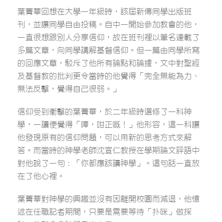
葉菁華回想在大學一年級時，該屆新傳同學出版班
刊，並讓同學自由投稿。自中一開始參加教會的他，
一直很想跟別人分享信仰，故在班刊裡以筆名連載了
多篇文章，向同學講解基督信仰。但一篇由同學所寫
的回應文章，駁斥了他所有論點和論據，文中對聖經
及基督教的批判更令當時的他覺得「完全無能為力、
無法反擊，覺得自己很弱。」
信仰受到衝擊的葉菁華，於二年級時選修了一科神
學，一讀便覺得「嘩，咁正嘅！」他形容，這一科讓
他發現原有的信仰問題，可以用新的思考方式來解
答。而當時的神學老師沈宣仁教授在學期論文評語中
對他說了一句：「你都應該讀神學」。這句話一直放
在了他心裡。
葉菁華對神學的興趣並沒有因離開校園而減退，他憶
述在任職記者期間，只要是需要等待「扑咪」做採