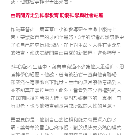
訪，他就會拿神學書出來看。
由新聞界走到神學教育
盼將神學與社會結連
作為基督徒，葉菁華自小被教導要在生命中服侍上
帝，要發揮自己的才能至最好。3年的記者經驗讓他更
了解自己的專長和弱點，加上對生命、人性有更深刻
的體會，他決定離開自己喜愛的新聞界，進修神學。
3年的記者生涯中，葉菁華有過不少讓他反思信仰、思
考神學的經歷。他說，曾有被訪者一直與他有聯絡，
卻突然在毫無徵兆下離世。生命的無常讓他意識到人
並不能真正掌控生命。此外，當看到不少有權勢的人
在咪前咪後判若兩人時，葉對於媒體下的「真相」有
所思考，也令他體會到基督教所說的人性的含混。
更重要的是，他對自己的性格和能力有更深入的了
解。葉菁華笑言自己寫作慢，對於很快要交稿的模式