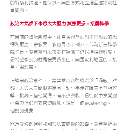
的祈禱和講道，如何以不同的方式和立場回應當前社
會問題。
政治大氣候下未感太大壓力
冀讓更多人接觸神學
在目前的政治風波中，社會各界皆面對不同形式的恐
懼和壓力，宗教界、教育界也不例外。作為新任神學
院院長，葉菁華對未來雖有顧慮但仍保持積極態度，
最希望做到的就是讓更多來自不同國家和地區的人接
受神學教育。
在連串政治事件下，葉菁華形容社會處於「過敏」狀
態，人與人之間很容易因一點小事便在臉書上互相攻
擊、批判。但他覺得，有不少教牧、信徒從中察覺到
社會與信仰有著密切關係，這是一個awakening、一
個好的現象。
問及反修例運動和國安法實施後的影響，葉菁華指由