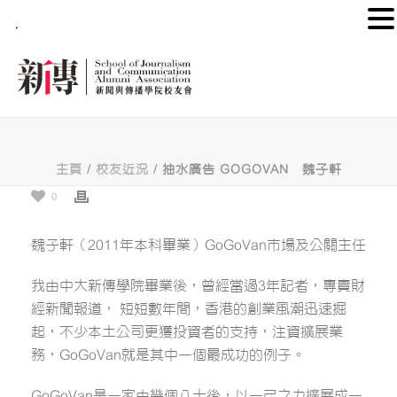
.
主頁
/
校友近況
/ 抽水廣告 GOGOVAN 魏子軒
0
魏子軒（2011年本科畢業）GoGoVan
市場及公關主任
我由中大新傳學院畢業後，曾經當過3年記者，專責財
經新聞報道， 短短數年間，香港的創業風潮迅速掘
起，不少本土公司更獲投資者的支持，注資擴展業
務，GoGoVan就是其中一個最成功的例子。
GoGoVan是一家由幾個八十後，以一己之力擴展成一