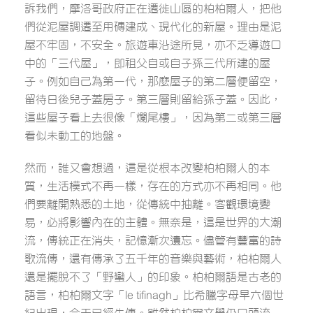
訴我們，摩洛哥政府正在遷徙山區的柏柏爾人，把他
們從泥屋調遷至用磚建成、現代化的新屋。理由是泥
屋不牢固，不安全。旅遊車沿途所見，亦不乏導遊口
中的「三代屋」，即祖父自或自子孫三代所建的屋
子。例如自己為第一代，那麼屋子的第二層便留空，
留待日後兒子蓋房子。第三層則留給孫子蓋。因此，
這些屋子看上去很像「爛尾樓」，因為第二或第三層
看似未動工的地盤。
然而，誰又會想過，這是從根本改變柏柏爾人的本
質，生活模式不再一樣，存在的方式亦不再相同。他
們要離開熟悉的土地，從傳統中抽離。客觀環境變
易，必將影響內在的主體。無奈是，這是世界的大潮
流，傳統正在消失，記憶漸次遺忘。儘管有豐富的詩
歌流傳，還有傳承了五千年的音樂與藝術，柏柏爾人
還是擺脫不了「野蠻人」的印象。柏柏爾語是古老的
語言，柏柏爾文字「le tifinagh」比希臘字母早六個世