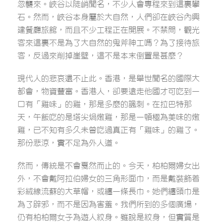
忽襲來。峽谷以陡峭聞名，不少人會專程來到這裏攀
石。然而，峽谷本身屬於大自然，人們卻在峽谷內興
建餐廳旅館，而且不少工程正在開展。不禁問，觀光
客來這裏不是為了大自然的鬼斧神工嗎？為了接待旅
客，反過來削掉崖壁，這不是本末倒置是甚麼？
現代人的悲哀還不止此。香港，是舉世聞名的國際大
都會，物資豐富。香港人，卻要遠走他國才可吃到一
口有「雞味」的雞，那是多麼的諷刺。在拉巴特那
天，午飯吃的是塔尖煱燉雞，那是一頓極為美味的燉
雞，已不知有多久未曾吃過真正有「雞味」的雞了。
那份悲涼，實不足為外人道。
然而，傳統是不會戛然而止的。今天，柏柏爾婦女出
外，不會戴阿拉伯婦女的三角形面巾，而是戴裝飾着
彩絨線流蘇的大草帽，或纏一條長巾。她們纏頭巾是
為了辟邪，而不是因為害羞。我們所到的多個廣場，
仍有柏柏爾女子為遊人紋身。雖說是紋身，但實質是