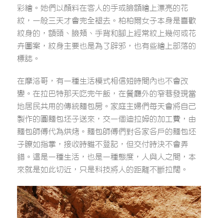
彩繪。她們以顏料在客人的手或臉額繪上漂亮的花
紋，一般三天才會完全褪去。柏柏爾女子本身是喜歡
紋身的，額頭、臉頰、手背和腳上經常紋上幾何或花
卉圖案，紋身主要也是為了辟邪，也有些繪上部落的
標誌。
在摩洛哥，有一種生活模式相信短時間內也不會改
變。在拉巴特那天吃完午飯，在餐廳外的窄巷發現當
地居民共用的傳統麵包房。家庭主婦們每天會將自己
製作的圓麵包坯子送來，交一個迪拉姆的加工費，由
麵包師傅代為烘烤。麵包師傅們對各家各戶的麵包坯
子瞭如指掌，接收時雖不登記，但交付時決不會弄
錯。這是一種生活，也是一種態度，人與人之間，本
來就是如此切近，只是科技將人的距離不斷拉闊。