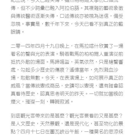
紀出現，今天已經失傳。雖然柏柏爾文學仍口頭流
傳，但不少詞彙已融入阿拉伯語。其複雜的藝術象徵
與傳統醫術逐漸失傳，口述傳統亦被視為迷信，備受
忽視。事實是，數千年下來，今天已看不到真正的藍
眼睛。
二零一四年四月十九日晚上，在馬拉喀什欣賞了一場
著名的聲與光的表演。騎着戰馬的柏柏爾人重演從前
抵抗外敵的場面。馬蹄颯沓，英氣依然，只是槍聲響
處，勾起多少歷史的傷痕？遙憶當年，先烈濺血沙
場，取敵無數。今天，在表演場上，如何展示真正的
威風？當傳統變成商品，史蹟可以變現，還有誰會認
真看待歷史，認真思考明天的昨天。一切就如當晚的
煙火，璀璨一刻，轉瞬寂滅。
到底觀光客帶來的是甚麼？觀光客要看的又是甚麼？
是人文歷史，天然景觀，還是現代化，甚至物化的景
點？四月十七日在圖瓦峽谷午飯，一種莫名的悲涼倏