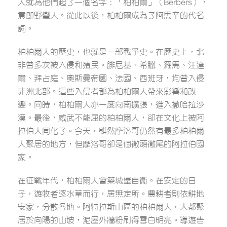
人就為他們起了一個名字：「柏柏爾」（Berbers），
意即野蠻人。從此以後，柏柏爾成為了阿馬辛的代名
詞。
柏柏爾人的歷史，也就是一部戰爭史。在歷史上，北
非曾多次被入侵和殖民。腓尼基、希臘、羅馬、汪達
爾、拜占庭、奧斯曼帝國、法國、西班牙，均曾入侵
非洲北部。這些入侵者都為柏柏爾人帶來影響和改
變。同時，柏柏爾人亦一度向南擴張，進入撒哈拉沙
漠。最後，威武不能屈的柏柏爾人，卻在文化上被阿
拉伯人同化了。今天，雖然摩洛哥仍然有最多柏柏爾
人聚居的地方，但摩洛哥卻是個徹頭徹尾的阿拉伯國
家。
在征戰年代，柏柏爾人會築城堡自衞。在安定的日
子，遊牧者逐水草而行，居無定所。農耕者則依耕地
安家，分散各地。阿特拉斯山區的柏柏爾人，大都聚
居於向陽的山坡，泥屋外牆粉刷得雪白明亮。導遊告