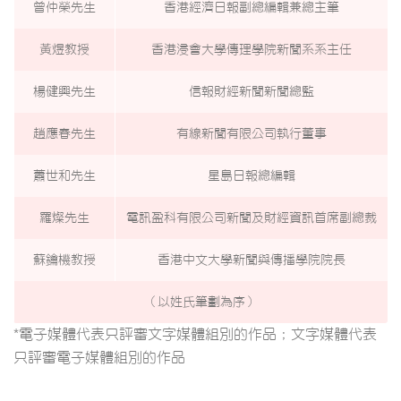
曾仲榮先生
香港經濟日報副總編輯兼總主筆
黃煜教授
香港浸會大學傳理學院新聞系系主任
楊健興先生
信報財經新聞新聞總監
趙應春先生
有線新聞有限公司執行董事
蕭世和先生
星島日報總編輯
羅燦先生
電訊盈科有限公司新聞及財經資訊首席副總裁
蘇鑰機教授
香港中文大學新聞與傳播學院院長
（以姓氏筆劃為序）
*電子媒體代表只評審文字媒體組別的作品；文字媒體代表
只評審電子媒體組別的作品