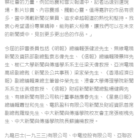
察社會的力量，例如地震和雪災報道中，記者迅速到達現
場，影片珍貴、內容震撼、觸動心靈。值得嘉許的作品有很
多，當中滿載新聞從業員、追求卓越報道的熱忱和堅持。我
衷心希望這份專業精神，能夠薪火相傳，讓我們可以在未來
的新聞獎中，見到更多更出色的作品。」
今屆的評審委員包括《明報》總編輯張健波先生、無線電視
新聞及資訊部副總監袁志偉先生、《信報》總編輯陳景祥先
生、樹仁大學新聞與傳播學系系主任梁天偉教授、亞洲電視
高級副總裁（新聞及公共事務）梁家榮先生、《香港經濟日
報》副總編輯兼總主筆曾仲榮先生、浸會大學傳理學院新聞
系系主任黃煜教授、《信報》財經新聞新聞總監楊健興先
生、有線新聞有限公司執行董事趙應春先生、《星島日報》
總編輯蕭世和先生、電訊盈科有限公司新聞及財經資訊首席
副總裁羅燦先生、中大新聞與傳播學院校友會主席張樹槐先
生、中大新聞與傳播學院院長蘇鑰機教授。
九龍巴士(一九三三)有限公司、中電控股有限公司、亞聯政