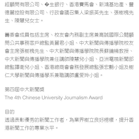
經顧問有限公司、�生銀行、香港賽馬會、新鴻基地產、豐
德麗控股有限公司、行政會議召集人梁振英先生、張樹槐先
生、陳慧兒女士。
籌委會成員包括主席、校友會內務副主席兼高誠國際公關顧
問公共事務客戶總監黃麗君小姐、中大新聞與傳播學院校友
會主席張樹槐先生、中大新聞與傳播學院院長蘇鑰機教授、
中大新聞與傳播學院兼任講師陳慧兒小姐、亞洲電視新聞部
總監譚衛兒小姐、香港總商會會務發展總監張宏艷小姐及樹
仁大學新聞與傳播學系兼職講師盧愛玲小姐。
第四屆中大新聞獎
The 4th Chinese University Journalism Award
目的
透過表彰優秀的新聞工作者，為業界樹立良好榜樣，提升香
港新聞工作的專業水平。