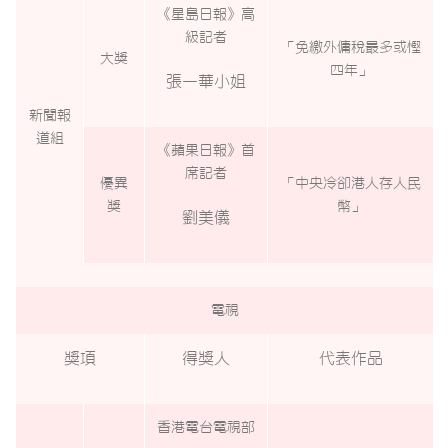
《星島日報》高
級記者
「免繳外傭稅最多或慳
大獎
四年」
張一華小姐
新聞報
道組
《蘋果日報》首
席記者
優異
「中央冷卻港人存人民
獎
幣」
劉美儀
電視
獎項
得獎人
代表作品
香港電台電視部