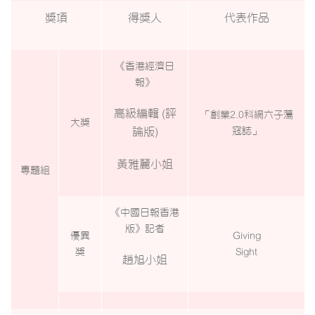
獎項
得獎人
代表作品
《香港經濟日
報》
高級編輯
(
評
「創業
2.0
科網六子蕩
大獎
論版
)
寇誌」
黃雅麗小姐
專題組
《中國日報香港
版》記者
優異
Giving
獎
Sight
趙旭小姐