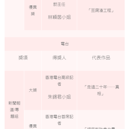
訪主任
優異
「豆腐渣工程」
獎
林穎茵小姐
電台
獎項
得獎人
代表作品
香港電台高級記
者
「走過二十年
……
真
大獎
相」
朱錫君小姐
新聞報
道
/
專
題組
香港電台首席記
者
優異