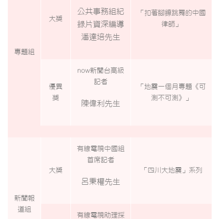
公共事務組紀
「扣著腳鐐跳舞的中國
大獎
錄片資深編導
律師」
潘達培先生
專題組
now
新聞台高級
記者
優異
「地震一個月專題《可
獎
測不可測》」
陳偉利先生
有線電視中國組
首席記者
大獎
「四川大地震」系列
呂秉權先生
新聞報
道組
有線電視助理採