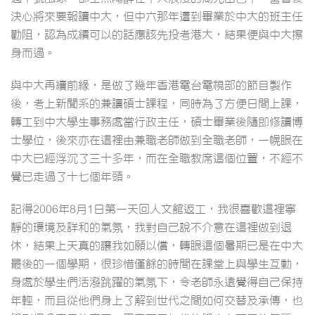
決心將來要報讀中大，但中六那年遭到畢業於中大的班主任
勸阻，認為成績可以的話應該先投考港大，結果便與中大擦
身而過。
與中大再續前緣，是做了幾年香港電台電視部的節目製作
後，考上新聞系的兼讀碩士課程，同時為了方便日間上課，
轉工到中大學生事務處當行政主任，碩士畢業後隨即修讀博
士學位，後來亦在這裡由兼職老師做到全職老師，一幌眼在
中大已經浮沉了三十多年，而在全職教席這個位置，不經不
覺已走過了十七個年頭。
記得2006年8月1日第一天回人文館返工，我很喜歡這裡寧
靜的環境及詳和的氣氛，我對自己說不介意在這裡做到退
休，結果上天真的讓我如願以償，轉眼這個暑期已是在中大
最後的一個學期，很珍惜僅餘的時間在課堂上與學生互動，
身處於學生們活潑跳躍的氣氛下，令老師永遠覺得自己保持
年輕，而且從他們身上了解到世代之間如何交替及承傳，也