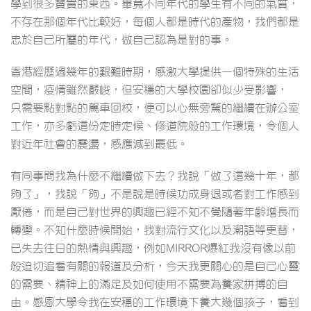
學到很多寶貴的東西。畢竟不同年代的學生有不同的氣質，
不存在那個年代比較好，每個人都是時代的產物，我們都是
忠於自己所屬的年代，做自己認為是對的事。
香港經歷過幾年的艱難時期，感激大學提供一個特殊的生活
空間，疫情雖然嚴峻，但安穩的大學校園卻似少受影響，
只需要點對點的駕車回校，便可以心無旁騖的繼續在辦公室
工作，亦多虧這份定時定候、修道院般的工作環境，令個人
對近年社會的震盪，感應減到最低。
有同事問我為什麼不繼續做下去？我說「做了這幾十年，都
夠了」，我說「夠」不是說是時候功成身退或者對工作感到
厭倦，而是自己對世界的興趣已經不知不覺隨著年齡增長而
轉變。不知什麼時候開始，我對流行文化以及潮語等更替，
已失去往日的熱情與興趣，例如MIRROR爆紅我沒有像以前
般迫切追看有關的報道及分析，今天我更關心的是自己心靈
的需要、精神上的滿足及如何使用不需要為養家拼搏的自
由。感恩大學令我在安穩的工作環境下養大幾個孩子，看到