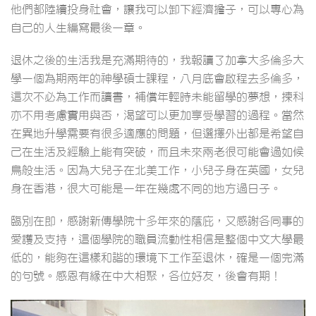
他們都陸續投身社會，讓我可以卸下經濟擔子，可以專心為
自己的人生編寫最後一章。
退休之後的生活我是充滿期待的，我報讀了加拿大多倫多大
學一個為期兩年的神學碩士課程，八月底會啟程去多倫多，
這次不必為工作而讀書，補償年輕時未能留學的夢想，揀科
亦不用考慮實用與否，渴望可以更加享受學習的過程。當然
在異地升學需要有很多適應的問題，但選擇外出都是希望自
己在生活及經驗上能有突破，而且未來兩老很可能會過如候
鳥般生活。因為大兒子在北美工作，小兒子身在英國，女兒
身在香港，很大可能是一年在幾處不同的地方過日子。
臨別在即，感謝新傳學院十多年來的蔭庇，又感謝各同事的
愛護及支持，這個學院的職員流動性相信是整個中文大學最
低的，能夠在這樣和諧的環境下工作至退休，確是一個完滿
的句號。感恩有緣在中大相聚，各位好友，後會有期！