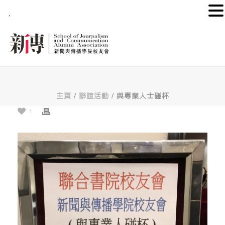
.
主頁
/
聯誼活動
/ 與專業人士碰杯
1