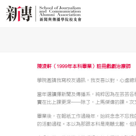
陳凌軒（1999年本科畢業）註冊戲劇治療師
學院邀請我寫校友通訊，我支吾以對，心虛總
當年選讀擇新聞及傳播系，純粹因為在芸芸各
實在比上課更深──除了，上馬傑偉的課。次
畢業後，在報紙工作過幾年，始終念念不忘我
的活動過程。本以為那跟本科是南轅北轍，但