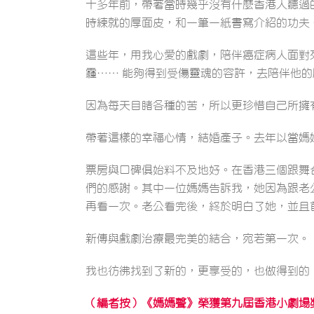
十多年前，帶著當時幾乎沒有什麼香港人聽過
時練就的厚面皮，和一筆一紙書寫介紹的功夫
這些年，用我心愛的戲劇，陪伴癌症病人面對
霾…… 能夠得到受傷靈魂的容許，去陪伴他
因為每天目睹各種的苦，所以更珍惜自己所擁
帶著這樣的幸福心情，結婚產子。去年以當媽
票房與口碑俱始料不及地好。在香港三個跟舞
們的感謝。其中一位媽媽告訴我，她因為跟老
再看一次。老公看完後，終於明白了她，並且
新傳與戲劇治療最完美的結合，宛若第一次。
我也彷彿找到了新的，更享受的，也做得到的
（編者按）《媽媽聲》榮獲第九屆香港小劇場