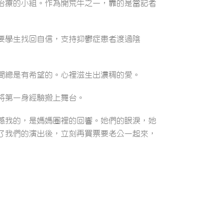
治療的小組。作為開荒牛之一，靠的是當記者
要學生找回自信，支持抑鬱症患者渡過陰
間總是有希望的。心裡滋生出濃稠的愛。
將第一身經驗搬上舞台。
撼我的，是媽媽圈裡的回響。她們的眼淚，她
了我們的演出後，立刻再買票要老公一起來，