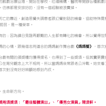
的戲劇治療回港，開始在學校、社福機構、醫院等開辦各種戲劇
。彷彿都是安排好的，沒有一個經驗被浪費掉。
死亡的靠近，創造思覺失調患者跟幻覺對話的機會，協助特殊需
的脆弱，是一種榮幸。
有的；因為鎮日見證再艱難的人生都有轉化的機會，所以覺得世
媽的心情，跟幾個志同道合的媽媽創作舞台劇
《媽媽聲》
，首次
台劇有關的頒獎禮均獲得提名，也得到了一些獎項。但其實更震
公在育兒觀念上大不相同，所以當媽媽後常跟老公冷戰。她來看
首次對沒有好好照顧她感到內疚。
，生命新方向。
獎兩項獎項：「最佳整體演出」、「優秀女演員」陳凌軒。