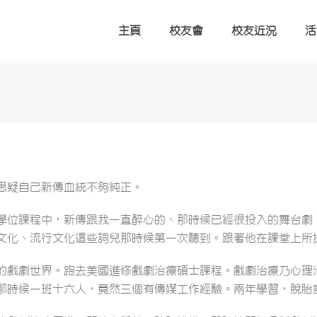
主頁
校友會
校友近況
活
思疑自己新傳血統不夠純正。
學位課程中，新傳跟我一直醉心的、那時候已經很投入的舞台劇
文化、流行文化這些詞兒那時候第一次聽到。跟著他在課堂上所
的戲劇世界。跑去美國進修戲劇治療碩士課程。戲劇治療乃心理
那時候一班十六人，竟然三個有傳媒工作經驗。兩年學習，脫胎