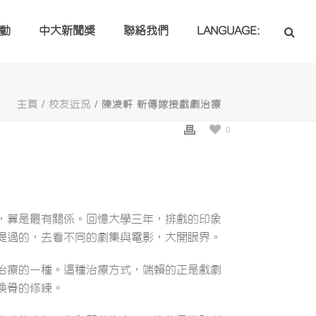
動
中大新聞獎
聯絡我們
LANGUAGE:
主頁
/
校友近況
/ 陳凌軒 新傳嫁接戲劇治療
0
，算是最有關係。回憶大學三年，排戲的印象
提過的，去看不同的劇集與電影，大開眼界。
治療的一種。這種治療方式，端賴的正是戲劇
換骨的修練。