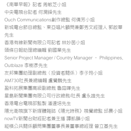
《南華早報》記者 周敏芝小姐
中央電視台記者 何潤鋒先生
Ouch Communications創作總監 何倩芳小姐
新城電台節目總監、東亞唱片顧問兼鄭秀文經理人 郭啟華
先生
香港有線新聞有限公司記者 林妙茵小姐
頭條日報助理總編輯 劉國業先生
Senior Project Manager / Country Manager – Philippines,
Outblaze 李樹彥先生
友邦集團助理副總裁（投資者關係）李子筠小姐
AM730社長兼總編輯 盧覺麟先生
盈科拓展集團高級副總裁 魯庭暉先生
星島新聞集團有限公司行政總裁/社長 盧永雄先生
香港電台電視部監製 潘達培先生
陽光衛視旗下新媒體雜誌《陽光時務》視覺總監 邱晨小姐
nowTV新聞台財經記者兼主播 譚凱韻小姐
縱橫公共關係顧問集團董事長兼董事總經理 曾立基先生