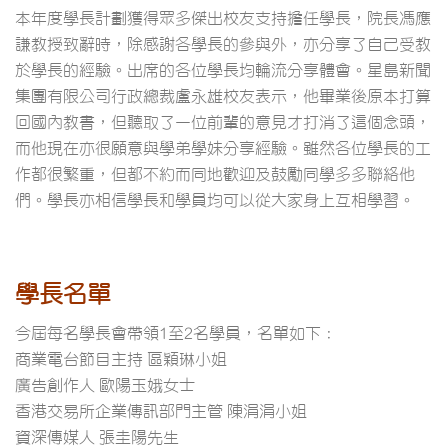
本年度學長計劃獲得眾多傑出校友支持擔任學長，院長馮應
謙教授致辭時，除感謝各學長的參與外，亦分享了自己受教
於學長的經驗。出席的各位學長均輪流分享體會。星島新聞
集團有限公司行政總裁盧永雄校友表示，他畢業後原本打算
回國內教書，但聽取了一位前輩的意見才打消了這個念頭，
而他現在亦很願意與學弟學妹分享經驗。雖然各位學長的工
作都很繁重，但都不約而同地歡迎及鼓勵同學多多聯絡他
們。學長亦相信學長和學員均可以從大家身上互相學習。
學長名單
今屆每名學長會帶領1至2名學員，名單如下：
商業電台節目主持 區穎琳小姐
廣告創作人 歐陽玉娥女士
香港交易所企業傳訊部門主管 陳涓涓小姐
資深傳媒人 張圭陽先生