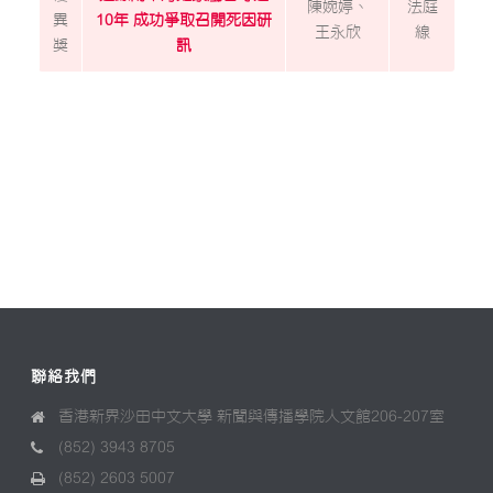
陳婉婷、
法庭
異
10年 成功爭取召開死因研
王永欣
線
獎
訊
聯絡我們
香港新界沙田中文大學 新聞與傳播學院人文館206-207室
(852) 3943 8705
(852) 2603 5007