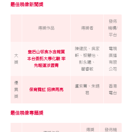
最佳視像新聞獎
發佈
得獎作品
得獎者
機構/
平台
陳健民、吳家
電視
皇后山邨食水含雜質
大
軒、黎慧怡、
廣播
本台委託大學化驗 率
獎
彭永曦、
有限
先報道涉瀝青
翟睿敏
公司
優
盧紫菁、朱錫
香港
異
保育霓虹 招牌再亮
君
電台
獎
最佳視像專題獎
得獎
發佈機