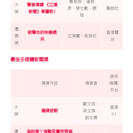
鄭思思、潘君
大
聲音演繹 《立場
彥、張文勵、展
集誌社
獎
新聞》案審訊1
程
優
被奪去的快樂歲
香港電
異
汪溟曦、黃貝紋
月
台
獎
最佳多媒體新聞獎
發佈
得獎作品
得獎者
機構/
平台
鄭文玥、
大
香港
碼頭悲歌
黃文琪、
獎
01
劉兆儀
優
追踪南丫海難家屬苦等逾