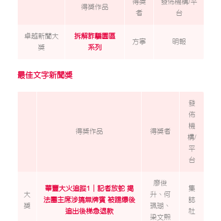
得獎
發佈機構/平
得獎作品
者
台
卓越新聞大
拆解詐騙園區
方寧
明報
獎
系列
最佳文字新聞獎
發
佈
機
得獎作品
得獎者
構/
平
台
廖俊
華豐大火追蹤1｜記者放蛇 揭
集
大
升、何
法團主席涉搞無牌賓
被踢爆後
誌
獎
珮瑚、
追出後梯急退款
社
梁文熙