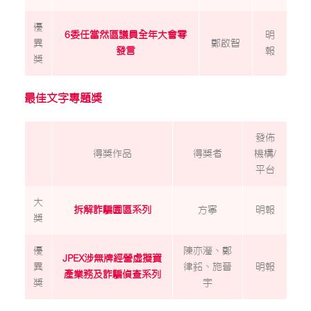
優
6委任當然區議員全年大會零
明
異
鄭啟智
發言
報
獎
最佳文字專題獎
發佈
得獎作品
得獎者
機構/
平台
大
拆解詐騙園區系列
方寧
明報
獎
優
陳亦瀅、鄭
JPEX涉無牌經營虛擬資
異
律銘、施晉
明報
產業務及詐騙偵查系列
獎
宇