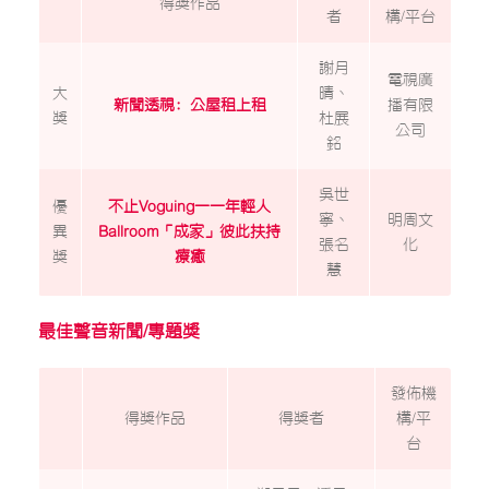
得獎作品
者
構/平台
謝月
電視廣
大
晴、
新聞透視﹕公屋租上租
播有限
獎
杜展
公司
銘
吳世
優
不止Voguing——年輕人
寧、
明周文
異
Ballroom「成家」
彼此扶持
張名
化
獎
療癒
慧
最佳聲音新聞/專題獎
發佈機
得獎作品
得獎者
構/平
台