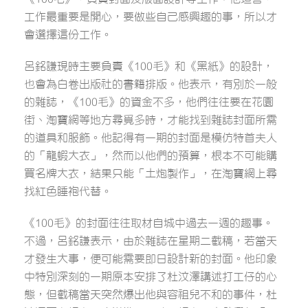
工作最重要是開心，要做些自己感興趣的事，所以才
會選擇這份工作。
呂銘謙現時主要負責《100毛》和《黑紙》的設計，
也會為白卷出版社的書籍排版。他表示，有別於一般
的雜誌，《100毛》的資金不多，他們往往要在花園
街、淘寶網等地方尋覓多時，才能找到雜誌封面所需
的道具和服飾。他記得有一期的封面是模仿特首夫人
的「龍蝦大衣」，然而以他們的預算，根本不可能購
買名牌大衣，結果只能「土炮製作」，在淘寶網上尋
找紅色睡袍代替。
《100毛》的封面往往取材自城中過去一週的趣事。
不過，呂銘謙表示，由於雜誌在星期二截稿，若當天
才發生大事，便可能需要即日設計新的封面。他印象
中特別深刻的一期原本安排了杜汶澤講述打工仔的心
態，但截稿當天突然爆出他與容祖兒不和的事件，杜