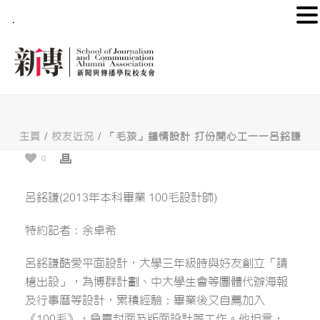
.
主頁
/
校友近況
/ 「毛孩」鍾情設計 打份開心工——呂銘謙
0
呂銘謙(2013年本科畢業 100毛設計師)
特約記者：余卓希
呂銘謙酷愛平面設計，大學三年級時與好友創立「請
槍出設」，為博群計劃、中大學生會等團體代辦海報
及行事曆等設計，累積經驗；畢業後又自薦加入
《100毛》，負責封面及版面設計等工作。他坦言，