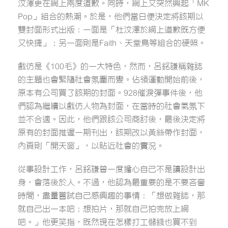
汶澤更在網上兩度道歉。同時，網上又突然興起「MK
Pop」組合的熱潮。於是，他們當日便決定將該期以
雙封面形式出版：一面是「杜汶澤於網上道歉既方便
又快捷」；另一面則是Faith、天堂鳥等組合的硬照。
戲仿是《100毛》的一大特色，然而，呂銘謙稱雜誌
的主題也會緊隨社會氛圍而變。佔領運動開始前後，
原本有公司買了該期的封面。928催淚彈事件後，他
們認為繼續以戲仿人物為封面，在當時的社會氣氛下
並不合適。因此，他們跟該公司商討後，最後決定將
原有的封面推遲一期刊出，該期改以黃絲帶作封面，
內頁則「開天窗」，以貼近社會的實況。
從事設計工作，呂銘謙曾一度擔心自己不是讀設計出
身，會落後於人。不過，他認為最重要的是不要吝嗇
時間，盡量嘗試自己感興趣的事情：「想做雜誌，那
就自己出一本吧；想拍片，那就自己拍完放上網
吧。」他更笑指，既然現在怎樣打工儲錢也買不到