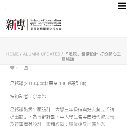
.
HOME
/
ALUMNI UPDATES
/ 「毛孩」鍾情設計 打份開心工
——呂銘謙
0
呂銘謙(2013年本科畢業 100毛設計師)
特約記者：余卓希
呂銘謙酷愛平面設計，大學三年級時與好友創立「請
槍出設」，為博群計劃、中大學生會等團體代辦海報
及行事曆等設計，累積經驗；畢業後又自薦加入