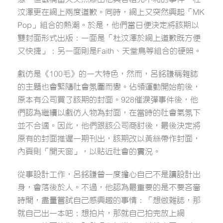
汶澤更在網上兩度道歉。同時，網上又突然興起「MK
Pop」組合的熱潮。於是，他們當日便決定將該期以
雙封面形式出版：一面是「杜汶澤於網上道歉既方便
又快捷」；另一面則是Faith、天堂鳥等組合的硬照。
戲仿是《100毛》的一大特色，然而，呂銘謙稱雜誌
的主題也會緊隨社會氛圍而變。佔領運動開始前後，
原本有公司買了該期的封面。928催淚彈事件後，他
們認為繼續以戲仿人物為封面，在當時的社會氣氛下
並不合適。因此，他們跟該公司商討後，最後決定將
原有的封面推遲一期刊出，該期改以黃絲帶作封面，
內頁則「開天窗」，以貼近社會的實況。
從事設計工作，呂銘謙曾一度擔心自己不是讀設計出
身，會落後於人。不過，他認為最重要的是不要吝嗇
時間，盡量嘗試自己感興趣的事情：「想做雜誌，那
就自己出一本吧；想拍片，那就自己拍完放上網