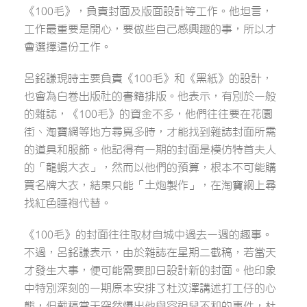
《100毛》，負責封面及版面設計等工作。他坦言，
工作最重要是開心，要做些自己感興趣的事，所以才
會選擇這份工作。
呂銘謙現時主要負責《100毛》和《黑紙》的設計，
也會為白卷出版社的書籍排版。他表示，有別於一般
的雜誌，《100毛》的資金不多，他們往往要在花園
街、淘寶網等地方尋覓多時，才能找到雜誌封面所需
的道具和服飾。他記得有一期的封面是模仿特首夫人
的「龍蝦大衣」，然而以他們的預算，根本不可能購
買名牌大衣，結果只能「土炮製作」，在淘寶網上尋
找紅色睡袍代替。
《100毛》的封面往往取材自城中過去一週的趣事。
不過，呂銘謙表示，由於雜誌在星期二截稿，若當天
才發生大事，便可能需要即日設計新的封面。他印象
中特別深刻的一期原本安排了杜汶澤講述打工仔的心
態，但截稿當天突然爆出他與容祖兒不和的事件，杜