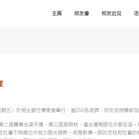
主頁
校友會
校友近況
活
宴
日（星期五）於恒生銀行博愛堂舉行，逾250名老師、校友及同學參
，第二屆畢業生梁天偉、第三屆吳明林、潘占達等師兄亦都在座。
在社會不同崗位中努力發光發熱，將是新傳一族的支柱和社會的