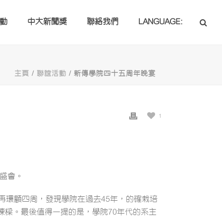
動
中大新聞獎
聯絡我們
LANGUAGE:
主頁
/
聯誼活動
/ 新傳學院四十五周年晚宴
1
加盛會。
再環顧四周，發現學院在過去45年，的確栽培
棟樑。最後值得一提的是，學院70年代的系主