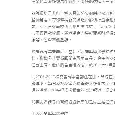
任余也魯教授雖未能參加，卻特地送贈了一個
蘇院長所言非虛，當天雲集盛宴的傑出校友包
監黃麗君、有線電視新聞及體育部執行董事趙
蕭世和、有線電視新聞總監馮德雄、《am7
傳訊經理魏綺珊、香港浸會大學新聞系財經碩
嶽等，名單不能盡錄。
除慶祝周年慶典外，當晚，新聞與傳播學院校友
科，縱橫公共關係顧問集團董事長）擔任校友
任副主席。他們將會自組內閣，於2011年1
而2006-2010校友會幹事會卸任在即，
領導下，學院及校友會成功舉辦了多個大型活
這些活動不但獲得多份報章的廣泛報道，提高
晚宴更邀請了前警務處處長李明逵先生擔任演
中大新聞與傳播學院