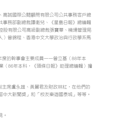
、高誠國際公關顧問有限公司公共事務客戶總
共事務部副總裁譚衛兒、《星島日報》總編輯
麗控股有限公司高級副總裁張寶華、機場管理局
人）曾錦程、香港中文大學政治與行政學系馬
年度的幹事會主要成員——曾立基（88年本
業（86年本科，《頭條日報》助理總編輯）擔
、副主席盧永雄、黃麗君及財政林紅，在他們的
屆中大新聞獎」和「校友樂遊國泰城」等等。
見。