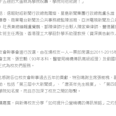
十五磅的大蛋糕為學院祝壽，學院向他致謝！」
括：信報財經新聞行政總裁羅燦、星島新聞集團行政總裁盧永雄
應春、商業電台新聞及公共事務總監陳淑薇、亞洲電視新聞及公
30》社長兼總編輯盧覺麟、鄒陳律師行合夥人陳家樂律師、豐德
士班主任馮強、香港理工大學設計學系助理教授（資深廣告創作
會幹事會進行改選，由在場校友一人一票即席選出2011-2015
會主席、張宏艷（93年本科，醫管局機構傳訊高級經理）及劉國
月正式為校友們服務。
學院在此感謝各位校友會幹事過去五年的貢獻，特別鳴謝主席張樹槐
動，包括「第三屆中大新聞獎」、「唐英年先生晚宴」、「第四
學院知名度，而且亦加深了校友之間的聯繫。
講嘉賓，與新傳校友分享「如何提升公營機構的傳訊策略」之灼