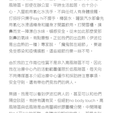
風險區。即使在辦公室、平時生活起居，也十分小
心，入屋前用氯化水洗手，不與任何人有身體接觸，
打招呼只揚手say hi不握手，樽裝水、罐裝汽水都會先
用氯化水浸過樽身和罐身才開蓋飲用。打開雪櫃，撲
鼻而來一陣漂白水味，頓感安全。從未如此那麼愛那
刺鼻的氣味，有點變態。正如我們的出血熱（伊波拉
是出血熱的一種）專家說，「魔鬼就在細節」，要避
免受感染和疫情擴散，這些細節均要一絲不苟。
由於我的工作崗位性質不是非入高風險區不可，因此
我在治療中心內的活動範圍僅限於低風險區，每天向
不同傳媒基本介紹治療中心運作和採訪時注意事項、
安全守則，還有帶他們見我們的病人。
無錯，我是可以看到伊波拉病人的，甚至可以和他們
隔空談話，有時有講有笑，但絕對no body touch。高
風險區與低風險是由兩層網狀膠圍欄分開，中間隔著