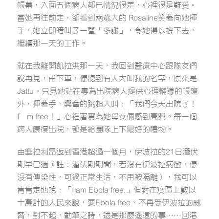
帳幕，入面五個病人都已情況很差，心裡很是難受。
當她再往前走，卻看到兩歲大的 Rosaline笑著向她揮
手，她立即暗叫了一聲「多謝」，令她得以撐下去，
繼續那一天的工作。
就在我離開凱拉洪那一天，我回到醫療中心跟隊友們
說再見，甫下車，便聽到有人大叫我的名字，原來是
Jattu。只見她站在專為出院病人提供心理輔導的帳篷
外，揮著手、興奮的跳起大叫︰「我們今天出院了！
I’m free！」心裡著實為她母女倆感到高興。每一個
病人康復出院，都是給團隊上下最好的禮物。
由塞拉利昂返到香港超過一個月，伊波拉的21日潛伏
期早已過（註︰潛伏期期間，若沒有伊波拉病徵，便
沒有傳染性，可過正常生活，不用被隔離），我可以
肯肯定地說︰「I am Ebola free.」但對在疫區上數以
十萬計的人民來說，要Ebola free、不再受伊波拉的威
脅，對不起，動筆之時，還是那麼遙遠的事……回港