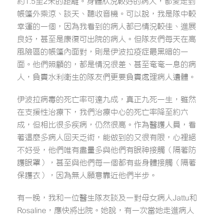
約1.5至2米的距離。身體狀況較好的病人，都愛走到
帳篷外乘涼、談天、聽收音機。可以說，我是隊中較
幸運的一個，因為我看到的病人都已情況較佳、進展
良好，甚至是康復可出院的病人。但隊友們每天在高
風險區的帳篷內面對，則是伊波拉疫症最黑暗的一
面。他們照顧的，都是情況很差、甚至奄奄一息的病
人，負責水利衛生的隊友們更要負責處理病人遺體。
伊波拉病毒的死亡率可達九成，真正九死一生，雖然
在支援性治療下，我們治療中心的死亡率降至約六
成，但相比很多疾病，仍然很高。作為醫護人員，看
著這麼多病人回天乏術，能做到的又很有限，心裡絕
不好受，他們唯有盡量多與他們有眼神接觸（隔著防
護眼罩），甚至與他們每一個都有些身體接觸（隔著
保護衣），因為無人願意靠近他們半步。
有一晚，我和一位醫生隊友談及一對母女病人Jattu和
Rosaline，應快將出院。她說，有一次當她走進病人