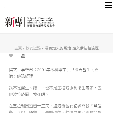
.
主頁
/
校友近況
/ 沒有炮火的戰地 進入伊波拉疫區
0
撰文：李璧君（2001年本科畢業）無國界醫生（香
港）傳訊經理
我不是醫生、護士，也不是工程或水利衛生專家，去
伊波拉疫區，找死嗎？
在塞拉利昂逗留十三天，返港後曾有記者問我「驚唔
驚」？說「唔驚」，是騙你的。就連具戰地經驗的外