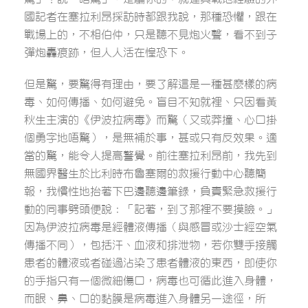
國記者在塞拉利昂採訪時都跟我說，那種恐懼，跟在
戰場上的，不相伯仲，只是聽不見炮火聲，看不到子
彈炮轟痕跡，但人人活在惶恐下。
但是驚，要驚得有理由，要了解這是一種甚麼樣的病
毒、如何傳播、如何避免。盲目不知就裡、只因看黃
秋生主演的《伊波拉病毒》而驚（又或莽撞、心口掛
個勇字地唔驚），是無補於事，甚或只有反效果。適
當的驚，能令人提高警覺。前往塞拉利昂前，我先到
無國界醫生於比利時布魯塞爾的救援行動中心聽簡
報，我慣性地抬著下巴邊聽邊筆錄，負責緊急救援行
動的同事劈頭便說︰「記著，到了那裡不要摸臉。」
因為伊波拉病毒是經體液傳播（與感冒或沙士經空氣
傳播不同），包括汗、血液和排泄物，若你雙手接觸
患者的體液或者碰過沾染了患者體液的東西，即使你
的手指只有一個微細傷口，病毒也可循此進入身體，
而眼、鼻、口的黏膜是病毒進入身體另一途徑，所