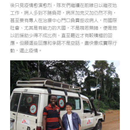
後只見疫情愈演愈烈，隊友們繼續在前線日以繼夜地
工作，病人多到不勝負荷，病床加完又加仍然不夠，
甚至要有專人在治療中心門口負責拒收病人，而國際
社會、尤其是有能力的大國，不是視若無睹，便是施
以的援助少得不成比例，直至最近才有較積極的回
應。但願這些回應和承諾不是空話，盡快變成實際行
動，遏止疫情。