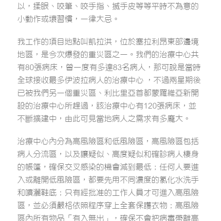
以，揉眼、咬筆、咬手指、搣手皮等等平時不為意的
小動作或壞習慣，一律大忌。
我工作的項目地點叫凱拉洪，位於塞拉利昂東部邊境
地區，是今次爆發的重災區之一。我們的治療中心共
有80張病床，曾一度有多達83名病人，那可說是當時
全球接收最多伊波拉病人的治療中心 ，不過兩星期後
已被我們另一個重災區、利比里亞首都蒙羅維亞新開
設的治療中心所趕過，該治療中心有120張病床，並
不斷擴建中，由此可見當地病人之需求有多龐大。
治療中心內分為高風險區和低風險區，高風險區包括
病人分流區，以及讓疑似、高度疑似和確診病人棲身
的帳篷，確保交叉感染的機會減到最低；任何人要進
入或離開低風險區，都要先用不同濃度的氯化水洗手
和噴灑鞋底；只有經批准的工作人員才可進入高風險
區，並必須嚴格依照程序穿上全套保護衣物；高風險
區內所有物品「有入無出」，確保不會把病毒帶離高