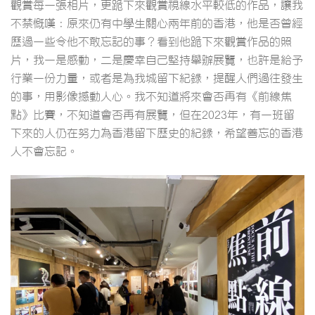
觀賞每一張相片，更跪下來觀賞視線水平較低的作品，讓我
不禁慨嘆：原來仍有中學生關心兩年前的香港，他是否曾經
歷過一些令他不敢忘記的事？看到他跪下來觀賞作品的照
片，我一是感動，二是慶幸自己堅持舉辦展覽，也許是給予
行業一份力量，或者是為我城留下紀錄，提醒人們過往發生
的事，用影像撼動人心。我不知道將來會否再有《前線焦
點》比賽，不知道會否再有展覽，但在2023年，有一班留
下來的人仍在努力為香港留下歷史的紀錄，希望善忘的香港
人不會忘記。