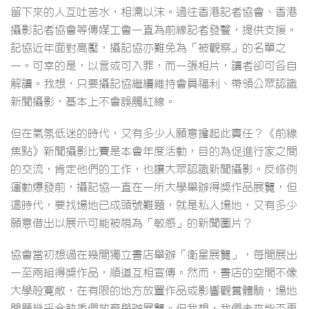
留下來的人互吐苦水，相濡以沫。過往香港記者協會、香港
攝影記者協會等傳媒工會一直為前線記者發聲，提供支援。
記協近年面對高壓，攝記協亦難免為「被觀察」的名單之
一。可幸的是，以言或可入罪，而一張相片，讀者卻可各自
解讀。我想，只要攝記協繼續維持會員福利、帶領公眾認識
新聞攝影，基本上不會誤觸紅線。
但在氣氛低迷的時代，又有多少人願意擔起此責任？《前線
焦點》新聞攝影比賽是本會年度活動，目的為促進行家之間
的交流，肯定他們的工作，也讓大眾認識新聞攝影。反修例
運動爆發前，攝記協一直在一所大學舉辦得獎作品展覽，但
這時代，要找場地已成頭號難題，就是私人場地，又有多少
願意借出以展示可能被視為「敏感」的新聞圖片？
協會當初想過在幾間獨立書店舉辦「衛星展覽」，每間展出
一至兩組得獎作品，順道互相宣傳。然而，書店的空間不像
大學般寬敞，在有限的地方放置作品或影響觀賞體驗，場地
問題幾乎令執委們放棄舉辦展覽。但我想，我們未來能否再