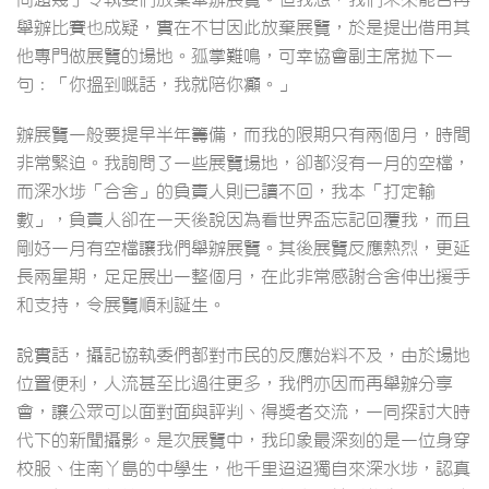
舉辦比賽也成疑，實在不甘因此放棄展覽，於是提出借用其
他專門做展覽的場地。孤掌難鳴，可幸協會副主席拋下一
句：「你搵到嘅話，我就陪你癲。」
辦展覽一般要提早半年籌備，而我的限期只有兩個月，時間
非常緊迫。我詢問了一些展覽場地，卻都沒有一月的空檔，
而深水埗「合舍」的負責人則已讀不回，我本「打定輸
數」，負責人卻在一天後說因為看世界盃忘記回覆我，而且
剛好一月有空檔讓我們舉辦展覽。其後展覽反應熱烈，更延
長兩星期，足足展出一整個月，在此非常感謝合舍伸出援手
和支持，令展覽順利誕生。
說實話，攝記協執委們都對市民的反應始料不及，由於場地
位置便利，人流甚至比過往更多，我們亦因而再舉辦分享
會，讓公眾可以面對面與評判、得獎者交流，一同探討大時
代下的新聞攝影。是次展覽中，我印象最深刻的是一位身穿
校服、住南丫島的中學生，他千里迢迢獨自來深水埗，認真