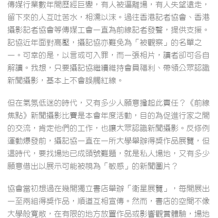
傳媒行業數年間歷經巨變，有人被逼離場，有人失望遠走，
留下來的人互吐苦水，相濡以沫。過往香港記者協會、香港
攝影記者協會等傳媒工會一直為前線記者發聲，提供支援。
記協近年面對高壓，攝記協亦難免為「被觀察」的名單之
一。可幸的是，以言或可入罪，而一張相片，讀者卻可各自
解讀。我想，只要攝記協繼續維持會員福利、帶領公眾認識
新聞攝影，基本上不會誤觸紅線。
但在氣氛低迷的時代，又有多少人願意擔起此責任？《前線
焦點》新聞攝影比賽是本會年度活動，目的為促進行家之間
的交流，肯定他們的工作，也讓大眾認識新聞攝影。反修例
運動爆發前，攝記協一直在一所大學舉辦得獎作品展覽，但
這時代，要找場地已成頭號難題，就是私人場地，又有多少
願意借出以展示可能被視為「敏感」的新聞圖片？
協會當初想過在幾間獨立書店舉辦「衛星展覽」，每間展出
一至兩組得獎作品，順道互相宣傳。然而，書店的空間不像
大學般寬敞，在有限的地方放置作品或影響觀賞體驗，場地