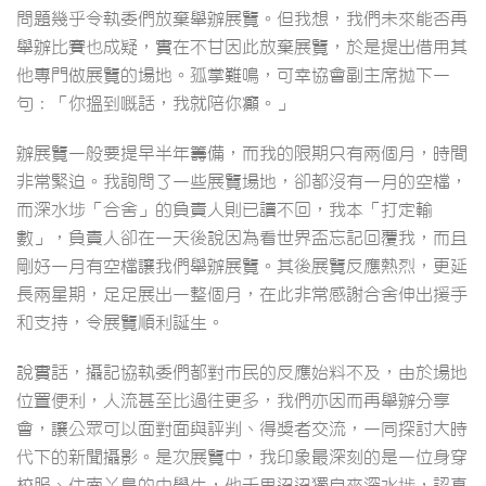
問題幾乎令執委們放棄舉辦展覽。但我想，我們未來能否再
舉辦比賽也成疑，實在不甘因此放棄展覽，於是提出借用其
他專門做展覽的場地。孤掌難鳴，可幸協會副主席拋下一
句：「你搵到嘅話，我就陪你癲。」
辦展覽一般要提早半年籌備，而我的限期只有兩個月，時間
非常緊迫。我詢問了一些展覽場地，卻都沒有一月的空檔，
而深水埗「合舍」的負責人則已讀不回，我本「打定輸
數」，負責人卻在一天後說因為看世界盃忘記回覆我，而且
剛好一月有空檔讓我們舉辦展覽。其後展覽反應熱烈，更延
長兩星期，足足展出一整個月，在此非常感謝合舍伸出援手
和支持，令展覽順利誕生。
說實話，攝記協執委們都對市民的反應始料不及，由於場地
位置便利，人流甚至比過往更多，我們亦因而再舉辦分享
會，讓公眾可以面對面與評判、得獎者交流，一同探討大時
代下的新聞攝影。是次展覽中，我印象最深刻的是一位身穿
校服、住南丫島的中學生，他千里迢迢獨自來深水埗，認真