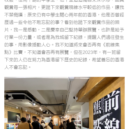
觀賞每一張相片，更跪下來觀賞視線水平較低的作品，讓我
不禁慨嘆：原來仍有中學生關心兩年前的香港，他是否曾經
歷過一些令他不敢忘記的事？看到他跪下來觀賞作品的照
片，我一是感動，二是慶幸自己堅持舉辦展覽，也許是給予
行業一份力量，或者是為我城留下紀錄，提醒人們過往發生
的事，用影像撼動人心。我不知道將來會否再有《前線焦
點》比賽，不知道會否再有展覽，但在2023年，有一班留
下來的人仍在努力為香港留下歷史的紀錄，希望善忘的香港
人不會忘記。