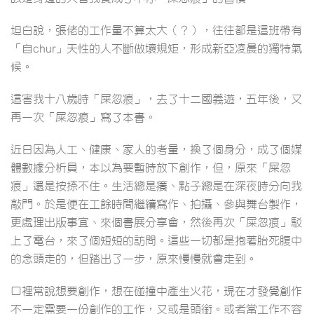
坦白說，張佬的工作量不算太大（？），往往都是這班帶有
「自chur」天性的人不斷做壞規矩，形成新亞凌晨的獨特氣
候。
這害我十八歲時「屎忽痕」，去了十二國義遊，五年後，又
再一次「屎忽痕」寫了本書。
近日因為人工、健康、家人的考量，換了個身分，成了個媒
體數據分析員，本以為要暫時放下創作，但，原來「屎忽
痕」還是按捺不住。生活總是癢、點子總是在深夜時分向我
敲門。於是便在工餘時間繼續寫作、拍攝、參與舞台製作，
更處理出版事宜、來個書展分享會，然後再次「屎忽痕」駁
上了電台，來了個短短的訪問。這些一切都是抱著胎死腹中
的念頭走的，但踏出了一步，原來慢慢就會走到。
口裡常說想要創作，想在碰撞中產生火花，現在才發覺創作
不一定需要一份創作的工作，又或是頭銜。或者當工作不容