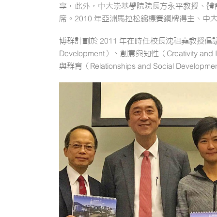
享，此外，中大崇基學院院長方永平教授、體
席。2010 年亞洲馬拉松錦標賽銅牌得主、
博群計劃於 2011 年在時任校長沈祖堯教授倡議下
Development）、創意與知性（Creativity and In
與群育（Relationships and Social Devel