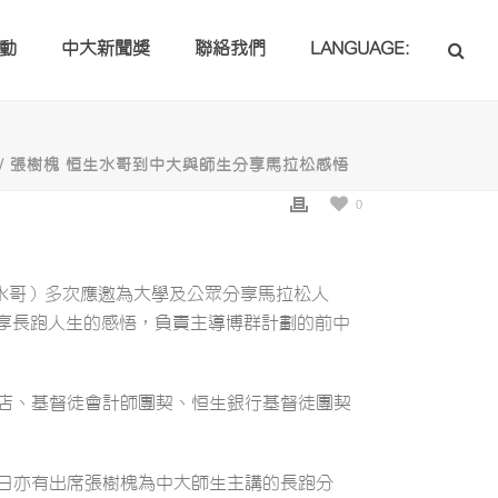
動
中大新聞獎
聯絡我們
LANGUAGE:
/ 張樹槐 恒生水哥到中大與師生分享馬拉松感悟
0
，水哥）多次應邀為大學及公眾分享馬拉松人
師生分享長跑人生的感悟，負責主導博群計劃的前中
書店、基督徒會計師團契、恒生銀行基督徒團契
日亦有出席張樹槐為中大師生主講的長跑分