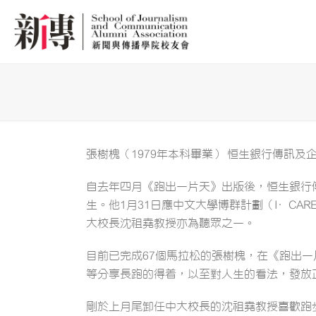
張樹槐（1979年本科畢業） 恒生銀行傳訊
自去年四月《跑出一片天》出版後，恒生銀行傳
生。他1月31日應中文大學博群計劃（I·CAR
大校長沈祖堯教授亦為聽眾之一。
目前已完成67個馬拉松的張樹槐，在《跑出
等分享長跑的得着，以至對人生的看法，發放
剛於上月尾卸任中大校長的沈祖堯教授喜歡跑