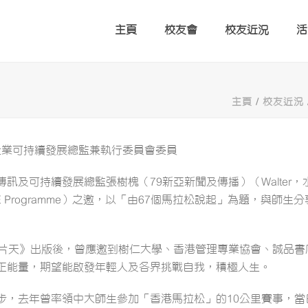
主頁
校友會
校友近況
活
主頁
/
校友近況
及企業可持續發展總監兼執行委員會委員
訊及可持續發展總監張樹槐（79新亞新聞及傳播）（Walter
E Programme）之邀，以「由67個馬拉松說起」為題，與
一片天》出版後，曾應邀到樹仁大學、香港管理專業協會、誠品
正能量，期望能啟發年輕人及各界挑戰自我，積極人生。
步，去年曾率領中大師生參加「香港馬拉松」的10公里賽事，當