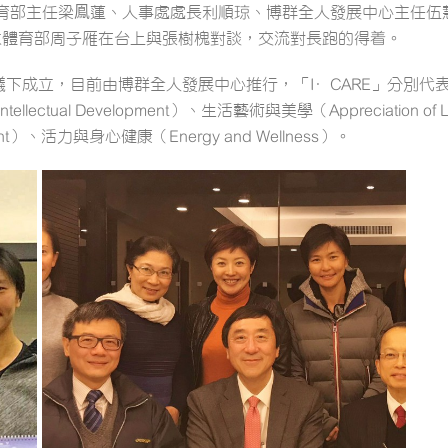
育部主任梁鳯蓮、人事處處長利順琼、博群全人發展中心主任伍
中大體育部周子雁在台上與張樹槐對談，交流對長跑的得着。
成立，目前由博群全人發展中心推行，「I·CARE」分別代表人格與德育（
tellectual Development）、生活藝術與美學（Appreciation of L
opment）、活力與身心健康（Energy and Wellness）。