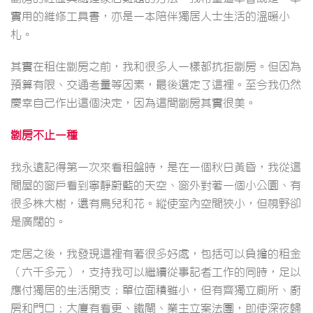
實用的維修工具書，亦是一本陪伴獨居人士生活的溫暖小
札。
其實在租住劏房之前，我和很多人一樣都抗拒劏房。但因為
預算有限、交通考量等因素，最後選定了這裡。至今我仍然
慶幸自己作出這個決定，因為這間劏房其實很美。
劏房不止一種
我永遠記得第一次來看租盤時，是在一個秋日黃昏，我從這
間屋的窗戶看到寧靜蔚藍的天空、窗外對著一個小公園、有
很多株大樹，還有鳥兒和花。縱使室內空間狹小，但視野卻
是廣闊的。
定居之後，我發現這裡有著很多好處，包括可以負擔的租金
（六千多元），支持我可以繼續從事記者工作的同時，足以
應付獨居的生活開支；單位面積雖小，但有齊獨立廁所、廚
房和門口；大廈有看更、鐵閘、業主立案法團，即使深夜歸