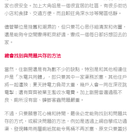
家也很安全。加上大角咀是一個很宜居的社區，有很多街坊
小店和食肆、交通方便，而且較旺角深水埗等鬧區恬靜。
儘管單位是殘舊和潮濕的，但只要花心思仔細清潔和佈置，
還是能夠令空間變得乾爽舒適，變成一個每日都好想回去的
家。
總會找到與問題共存的方法
當然，住劏房還是有為數不少的缺點，特別是和其他相連住
戶是「水電共同體」，即只要其中一家渠務淤塞，其他住戶
將一起遭殃；夏天時電力負荷太重，幾戶人會一同在深夜跳
電掣；還有齊齊被業主濫收水電費。加上劏房普遍通風不
良、廁所沒有窗、蟑螂害蟲問題嚴重。
不過，只要願意花心機和時間，最後必定能夠找到和問題共
存的方式，或解決問題的方法，例如是透過上網自學成功通
渠、發現轉用兩層廁紙就能令馬桶不再淤塞、原來只要蓋好