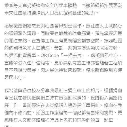
乘客每天享受舒適和安全的乘車體驗，而鐵路網絡拓展更為
未來社區及持續增長人口提供運輸基建的動力。
拓展鐵路網絡需要與社區各界緊密協作，跟社區人士就關心
的議題深入溝通，同時要有敏銳的社會觸覺，預先掌握居民
的關注要點。在宣傳工作上有更廣闊的創意空間，按照社區
的個別特色和人口情況，策劃一系列宣傳活動與居民互動，
包括流動宣傳車、QR Code「一掃去片」、虛擬資訊中心、
宣傳單張入住戶信箱等，更多具創意的工作亦會隨著工程項
目不同階段策展，與居民保持緊密聯繫，務求新鐵路能方便
居民出行。
我希望與各位校友分享我最近在捐血車上的相片，這輛捐血
車是我在參與推廣捐血時有份協助採購的，現時投入鐵路拓
展工作，重訪停泊在火炭鐵路大樓外捐血車捐血。鐵血在我
體內不停流動，期盼工作旅程每一個站都有喜樂和挑戰，更
感謝在人文館修讀課程時遇上老師和同學們的每一點每一