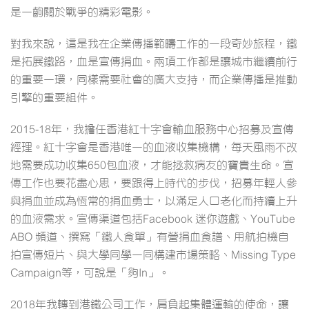
是一齣關於戰爭的精彩電影。
對我來說，這是我在企業傳播範疇工作的一段奇妙旅程，鐵
是拓展鐵路，血是宣傳捐血。兩項工作都是讓城市繼續前行
的重要一環，同樣需要社會的廣大支持，而企業傳播是推動
引擎的重要組件。
2015-18年，我擔任香港紅十字會輸血服務中心招募及宣傳
經理。紅十字會是香港唯一的血液收集機構，每天風雨不改
地需要成功收集650包血液，才能拯救病友的寶貴生命。宣
傳工作也要花盡心思，要跟得上時代的步伐，招募年輕人參
與捐血並成為恆常的捐血勇士，以滿足人口老化而持續上升
的血液需求。宣傳渠道包括Facebook 迷你遊戲、YouTube
ABO 頻道、撰寫「鐵人食單」有營捐血食譜、用航拍機自
拍宣傳短片、與大學同學一同構建市場策略、Missing Type
Campaign等，可說是「夠In」。
2018年我轉到港鐵公司工作，肩負起集體運輸的使命，讓