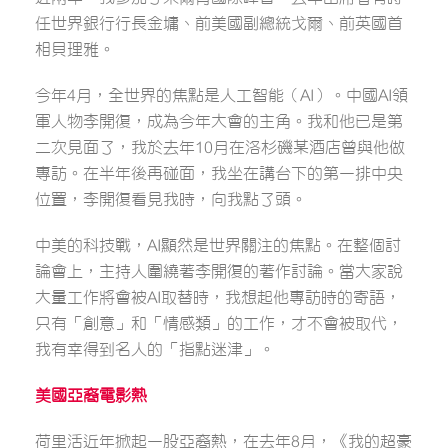
任世界銀行行長金墉、前美國副總統戈爾、前英國首
相貝理雅。
今年4月，全世界的焦點是人工智能（AI）。中國AI領
軍人物李開復，成為今年大會的主角。我和他已是第
二次見面了，我於去年10月在洛杉磯某酒店曾與他做
專訪。在半年後再碰面，我坐在講台下的第一排中央
位置，李開復看見我時，向我點了頭。
中美的科技戰，AI顯然是世界關注的焦點。在整個討
論會上，主持人圍繞著李開復的著作討論。當大家說
大量工作將會被AI取替時，我想起他專訪時的寄語，
只有「創意」和「情感類」的工作，才不會被取代，
我有幸得到名人的「指點迷津」。
美國亞裔電影熱
荷里活近年掀起一股亞裔熱，在去年8月，《我的超豪