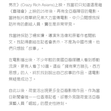
男友》(Crazy Rich Asians)上映。我當初只知道這是繼
《喜福會》上映的25年後，再有全亞裔陣容的電影。
當時制片商華納兄弟大力宣傳電影，中介公關想我採
訪所有的劇組人員，實在是非常罕見。
我當時採訪了楊紫瓊，導演朱浩偉和原著作者關凱
文。我記得劇組在記者會表示，不是為中國市場，他
們只想說「故事」。
在電影播出後，不少年輕的美國亞裔媒體人看到感動
流淚，更有人看了10遍。這些「擁有東方臉孔，西方
思想」的人，終於找到說出自己故事的作品，這電影
無疑是成功了。
自此以後，荷里活出現更多全亞裔影視作品，作為當
日新聞會唯一一位香港記者，卻意外見證荷里活亞裔
演藝人員「崛起」的歷史性時刻。