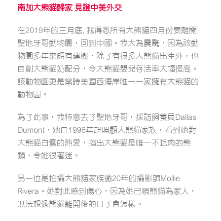
南加大熊貓歸家
見證中美外交
在2019年的三月底, 我得悉所有大熊貓四月份要離開
聖地牙哥動物園，回到中國。我大為震驚，因為該動
物園多年來頗有建樹，除了有很多大熊貓出生外，也
自創大熊貓奶配分，令大熊貓嬰兒存活率大幅提高。
該動物園更是當時美國西海岸唯一一家擁有大熊貓的
動物園。
為了此事，我特意去了聖地牙哥，採訪飼養員Dallas
Dumont，她自1996年起照顧大熊貓家族，看到她對
大熊貓白雲的熱愛，指出大熊貓是唯一不吃肉的熊
類，令她很著迷。
另一位是拍攝大熊貓家族逾20年的攝影師Mollie
Rivera。她對此感到傷心，因為她已視熊貓為家人，
無法想像熊貓離開後的日子會怎樣。