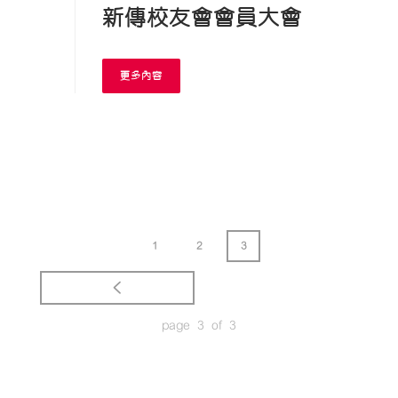
新傳校友會會員大會
更多內容
1
2
3
page 3 of 3