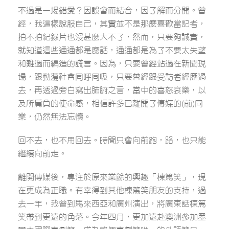
不過是一場錯愛？因誤會而結合，因了解而分開。曾
經，我這樣說服自己，其實並不是那麼喜歡當記者，
拍不拍紀錄片也沒甚麼大不了，然而，只要夠誠實，
就知道這些通通都是廢話，通通都是為了不要太失望
和難過而編造的謊言。因為，只要曾經站過在新聞現
場，跟動蕩社會同呼同吸，只要曾經跟受訪者經歷過
去，再透過旁白寫出肺腑之言，當中的喜怒哀樂，以
及所肩負的使命感，相信許多已離開了傳媒的(前)同
業，仍然無法忘懷。
回不去，也不用回去。時間只會向前跑，路，也只能
繼續向前走。
離開傳媒後，專注於原來業餘的興趣「棟篤笑」，現
在更成為正職。有幸得到其他棟篤笑朋友的支持，過
去一年，我曾到馬來西亞和廣州演出，將廣東話棟篤
笑帶到更遠的角落。今年四月，更加遠赴澳洲參加墨