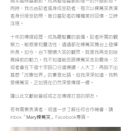
爾本國際喜劇節，成為整個喜劇節唯一的外語節目。
同時，我也由記者搖身成受訪者，每次以棟篤笑表演
者身份接受訪問，昔日當記者的種種美好回憶，立時
浮現。
十年的傳媒經歷，成為最堅實的裝備。記者所需的觀
察力、敏感度和靈活性，通通都在棟篤笑舞台上發揮
所長。如今，台下開懷大笑的觀眾，就是我再走到咪
高峰前的動力。我不知道能否跟棟篤笑走到最後，又
或者會在下個十字路口分道揚鑣，人大了，再說不出
甚麼「改變世界」的豪言壯語，但我深深知道，我熱
愛棟篤笑，正如現在仍然深愛傳媒一樣。
謹以此文獻給曾經或正在傳媒打滾的朋友。
若有需要表演者，或進一步了解任何合作機會，請
inbox「
Mary棟篤笑
」Facebook專頁。