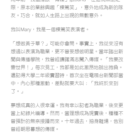
際，原本的業餘興趣「棟篤笑」，意外地成為新的隊
友。巧合，就如人生路上出現的無數意外。
我叫Mary，我是一個棟篤笑表演者。
「想做黃子華？」可能你會問。事實上，我從來沒有
想過以表演為職業，更不曾妄想做明星。當年踏出新
聞與傳播學院，我曾經躊躇滿志闖入傳媒。「我要改
變世界！」每次見工，我都是如此激昂地說出抱負。
還記得大學二年級實習時，首次坐在電視台新聞部當
中，內心那種激動，差點就要大叫：「我終於來到
了。」
夢想成真的人很幸運。我有幸以記者為職業，後來更
當上紀錄片編導。然而，當理想成為現實後，種種不
曾預計的無奈接踵而來。十年過去，抽身離場，告別
曾經朝思暮想的傳媒。