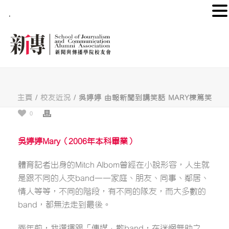
.
主頁
/
校友近況
/ 吳婷婷 由報新聞到講笑話 MARY棟篤笑
0
吳婷婷Mary（2006年本科畢業）
體育記者出身的Mitch Albom曾經在小說形容，人生就
是跟不同的人夾band——家庭、朋友、同事、鄰居、
情人等等，不同的階段，有不同的隊友，而大多數的
band，都無法走到最後。
兩年前，我選擇跟「傳媒」散band，在迷惘無助之