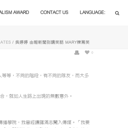
ALISM AWARD
CONTACT US
LANGUAGE:
DATES
/ 吳婷婷 由報新聞到講笑話 MARY棟篤笑
0
、情人等等，不同的階段，有不同的隊友，而大多
巧合，就如人生路上出現的無數意外。
傳播學院，我曾經躊躇滿志闖入傳媒。「我要