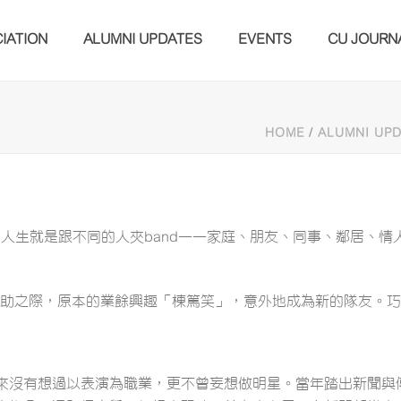
IATION
ALUMNI UPDATES
EVENTS
CU JOURN
HOME
/
ALUMNI UP
說形容，人生就是跟不同的人夾band——家庭、朋友、同事、鄰居
惘無助之際，原本的業餘興趣「棟篤笑」，意外地成為新的隊友。
來沒有想過以表演為職業，更不曾妄想做明星。當年踏出新聞與