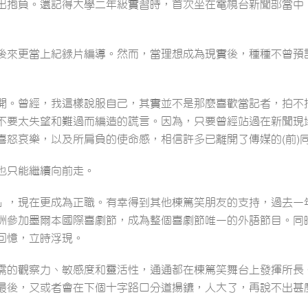
出抱負。還記得大學二年級實習時，首次坐在電視台新聞部當中
後來更當上紀錄片編導。然而，當理想成為現實後，種種不曾預
開。曾經，我這樣說服自己，其實並不是那麼喜歡當記者，拍不
不要太失望和難過而編造的謊言。因為，只要曾經站過在新聞現
喜怒哀樂，以及所肩負的使命感，相信許多已離開了傳媒的(前)
也只能繼續向前走。
」，現在更成為正職。有幸得到其他棟篤笑朋友的支持，過去一
洲參加墨爾本國際喜劇節，成為整個喜劇節唯一的外語節目。同
回憶，立時浮現。
需的觀察力、敏感度和靈活性，通通都在棟篤笑舞台上發揮所長
最後，又或者會在下個十字路口分道揚鑣，人大了，再說不出甚