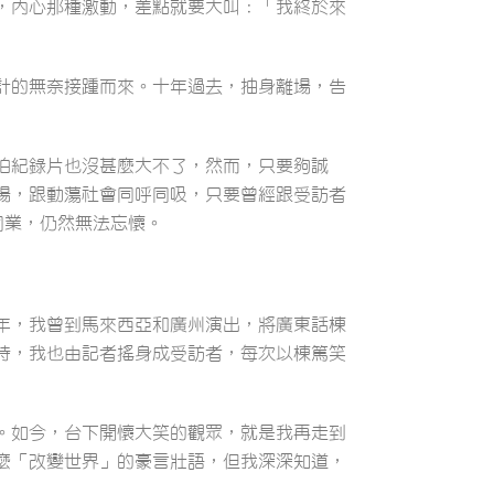
，內心那種激動，差點就要大叫：「我終於來
計的無奈接踵而來。十年過去，抽身離場，告
拍紀錄片也沒甚麼大不了，然而，只要夠誠
場，跟動蕩社會同呼同吸，只要曾經跟受訪者
同業，仍然無法忘懷。
年，我曾到馬來西亞和廣州演出，將廣東話棟
時，我也由記者搖身成受訪者，每次以棟篤笑
。如今，台下開懷大笑的觀眾，就是我再走到
麼「改變世界」的豪言壯語，但我深深知道，