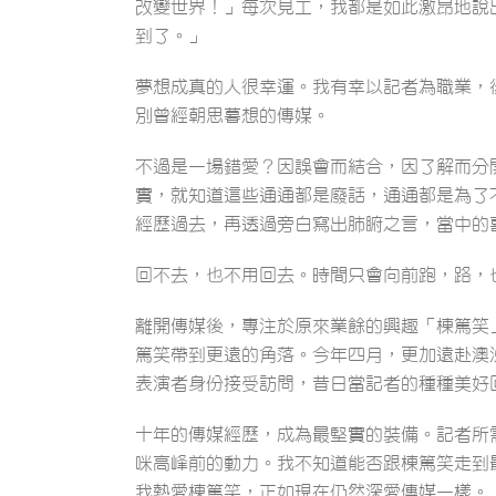
改變世界！」每次見工，我都是如此激昂地說
到了。」
夢想成真的人很幸運。我有幸以記者為職業，
別曾經朝思暮想的傳媒。
不過是一場錯愛？因誤會而結合，因了解而分
實，就知道這些通通都是廢話，通通都是為了
經歷過去，再透過旁白寫出肺腑之言，當中的
回不去，也不用回去。時間只會向前跑，路，
離開傳媒後，專注於原來業餘的興趣「棟篤笑
篤笑帶到更遠的角落。今年四月，更加遠赴澳
表演者身份接受訪問，昔日當記者的種種美好
十年的傳媒經歷，成為最堅實的裝備。記者所
咪高峰前的動力。我不知道能否跟棟篤笑走到
我熱愛棟篤笑，正如現在仍然深愛傳媒一樣。