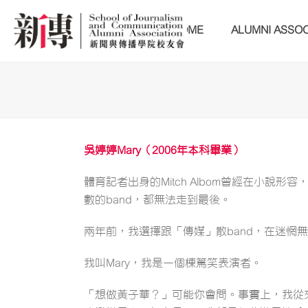
HOME
ALUMNI ASSOC
吳婷婷Mary（2006年本科畢業）
體育記者出身的Mitch Albom曾經在小
數的band，都無法走到最後。
兩年前，我選擇跟「傳媒」散band，在迷
我叫Mary，我是一個棟篤笑表演者。
「想做黃子華？」可能你會問。事實上，我從