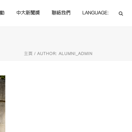
動
中大新聞獎
聯絡我們
LANGUAGE:
主頁
/ AUTHOR: ALUMNI_ADMIN