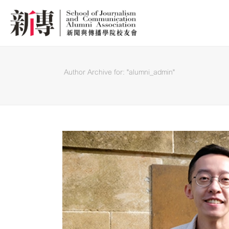
Author Archive for: "alumni_admin"