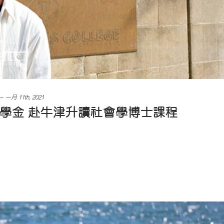
一月 11th, 2021
學金 赴牛津升讀社會學博士課程