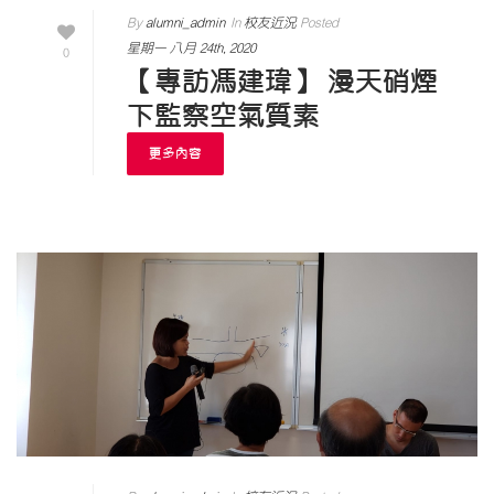
By
alumni_admin
In
校友近況
Posted
星期一 八月 24th, 2020
0
【專訪馮建瑋】 漫天硝煙
下監察空氣質素
更多內容