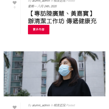
By
alumni_admin
In
校友近況
Posted
星期一 八月 24th, 2020
0
【專訪陳廣慧、黃嘉寶】
辦清潔工作坊 傳遞健康充
權知識
更多內容
By
alumni_admin
In
校友近況
Posted