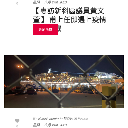
星期一 八月 24th, 2020
0
【專訪新科區議員黃文
萱】 甫上任即遇上疫情
沉著應戰
更多內容
By
alumni_admin
In
校友近況
Posted
星期一 八月 24th, 2020
0