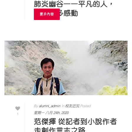
肺炎幽谷——平凡的人，
給我最多感動
更多內容
By
alumni_admin
In
校友近況
Posted
星期一 八月 24th, 2020
1
范傑揮 從記者到小說作者
走創作言志之路