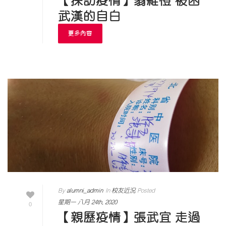
【採訪疫情】翁維愷 被困
武漢的自白
更多內容
By
alumni_admin
In
校友近況
Posted
星期一 八月 24th, 2020
0
【親歷疫情】張武宜 走過