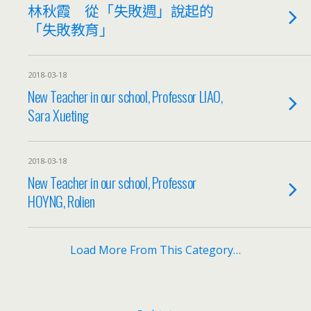
林秋霞 從「失敗週」說起的
「失敗教育」
2018-03-18
New Teacher in our school, Professor LIAO,
Sara Xueting
2018-03-18
New Teacher in our school, Professor
HOYNG, Rolien
Load More From This Category…