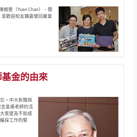
雯（Yuen Chan）、簡
s）。並歡迎校友鍾嘉瑩回巢當
師基金的由來
忘。中大新聞與
懷念皇甫老師的活
大家提及不如成
編採工作的堅