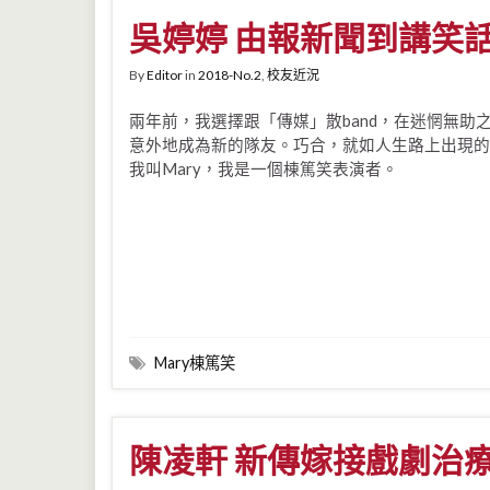
吳婷婷 由報新聞到講笑話 
By
Editor
in
2018-No.2
,
校友近況
兩年前，我選擇跟「傳媒」散band，在迷惘無助
意外地成為新的隊友。巧合，就如人生路上出現的
我叫Mary，我是一個棟篤笑表演者。
Mary棟篤笑
陳凌軒 新傳嫁接戲劇治