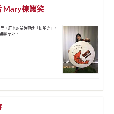
Mary棟篤笑
之際，原本的業餘興趣「棟篤笑」，
無數意外。
療