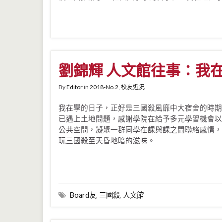
劉錦輝 人文館往事：我在Mu
By
Editor
in
2018-No.2
,
校友近況
我在學的日子，正好是三國殺風靡中大宿舍的時期
已遇上土地問題，感謝學院在給予多元學習機會以外，提
公共空間，凝聚一群同學在課與課之間聯絡感情，
玩三國殺至天昏地暗的滋味。
Board友
,
三國殺
,
人文館