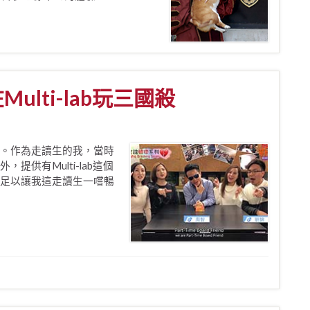
lti-lab玩三國殺
。作為走讀生的我，當時
供有Multi-lab這個
足以讓我這走讀生一嚐暢