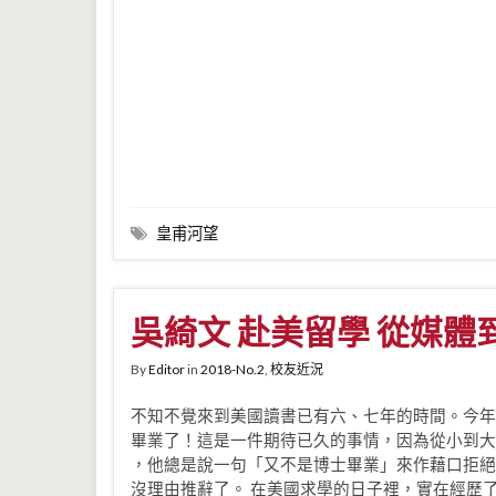
皇甫河望
吳綺文 赴美留學 從媒體
By
Editor
in
2018-No.2
,
校友近況
不知不覺來到美國讀書已有六、七年的時間。今年
畢業了！這是一件期待已久的事情，因為從小到大
，他總是說一句「又不是博士畢業」來作藉口拒絕
沒理由推辭了。 在美國求學的日子裡，實在經歷