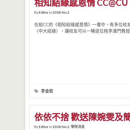
相知結緣感恩情 CC@C
By
Editor
in
2018-No.2
在給CC的《相知結緣感恩情》一書中，有多位校
〈中大結緣〉，讓校友可以一睹這位桃李滿門教授
李金銓
依依不捨 歡送陳婉雯及
By
Editor
in
2018-No.2
,
學院消息