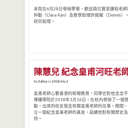
本院在6月28日舉辦聚餐，歡送兩位實習課程老師陳婉
仲勤（Clara Kan）及教學助理許銘駿（Denni
研究助理。
陳慧兒 紀念皇甫河旺老
By
Editor
in
2018-No.2
皇甫老師心繫香港的新聞教育，同學也對他念念不
傳播學院於2018年1月16日，在校內舉辦了一個
動，出席的校友憶念有關皇甫老師的往事。期間，
立一個紀念皇甫老師的基金，延續他對新聞歷史及
持。