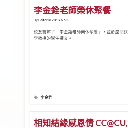
李金銓老師榮休聚餐
By
Editor
in
2018-No.2
校友籌辦了「李金銓老師榮休聚餐」，並於席間送
李教授的學生撰文。
李金銓
相知結緣感恩情 CC@CU, 