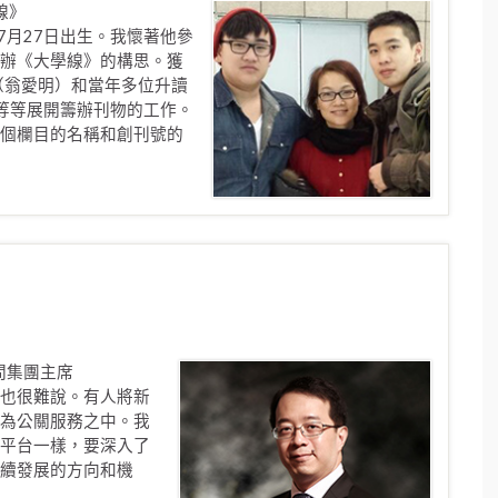
線》
年7月27日出生。我懷著他參
辦《大學線》的構思。獲
y（翁愛明）和當年多位升讀
等等展開籌辦刊物的工作。
個欄目的名稱和創刊號的
問集團主席
也很難說。有人將新
為公關服務之中。我
平台一樣，要深入了
續發展的方向和機