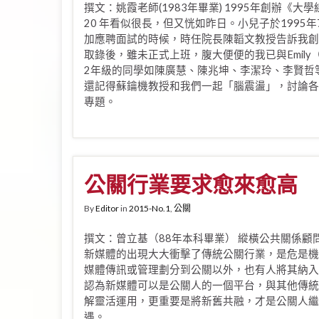
撰文：姚霞老師(1983年畢業) 1995年創辦《大學
20 年看似很長，但又恍如昨日。小兒子於1995
加應聘面試的時候，時任院長陳韜文教授告訴我創
取錄後，雖未正式上班，腹大便便的我已與Emil
2年級的同學如陳廣慧、陳兆坤、李潔玲、李賢哲
還記得蘇鑰機教授和我們一起「腦震盪」，討論各
專題。
公關行業要求愈來愈高
By
Editor
in
2015-No.1
,
公關
撰文：曾立基（88年本科畢業） 縱橫公共關係顧
新媒體的出現大大衝擊了傳統公關行業，是危是機
媒體傳訊或管理劃分到公關以外，也有人將其納入
認為新媒體可以是公關人的一個平台，與其他傳統
解靈活運用，更重要是將新舊共融，才是公關人繼
遇。