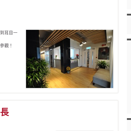
到耳目一
參觀！
長