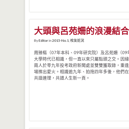
大頭與呂苑姍的浪漫結合
By
Editor
in
2015-No.1
,
校友近況
周臻樞（07年本科、09年研究院）及呂苑姍（0
大學時代已相識，但一直以來只屬點頭之交。因緣
兩人於零九年投考政府新聞處並雙雙獲取錄，重逢
場擦出愛火。相識逾九年、拍拖四年多後，他們在
共諧連理，共譜人生新一頁。