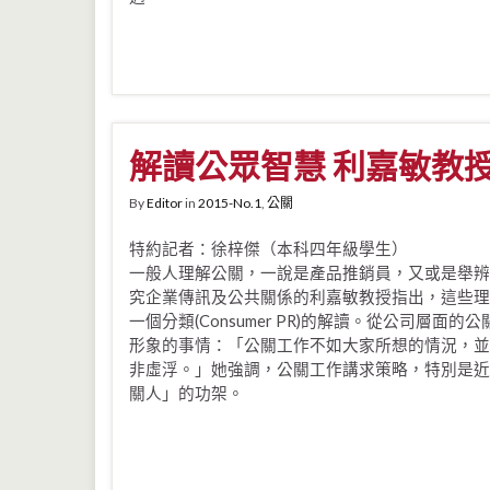
解讀公眾智慧 利嘉敏教
By
Editor
in
2015-No.1
,
公關
特約記者：徐梓傑（本科四年級學生）
一般人理解公關，一說是產品推銷員，又或是舉辨
究企業傳訊及公共關係的利嘉敏教授指出，這些理
一個分類(Consumer PR)的解讀。從公司層面
形象的事情：「公關工作不如大家所想的情況，並
非虛浮。」她強調，公關工作講求策略，特別是近
關人」的功架。