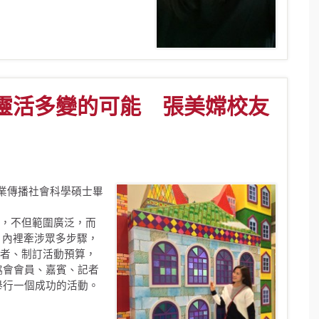
湊靈活多變的可能 張美嫦校友
企業傳播社會科學碩士畢
，不但範圍廣泛，而
來。內裡牽涉眾多步驟，
者、制訂活動預算，
協會會員、嘉賓、記者
舉行一個成功的活動。