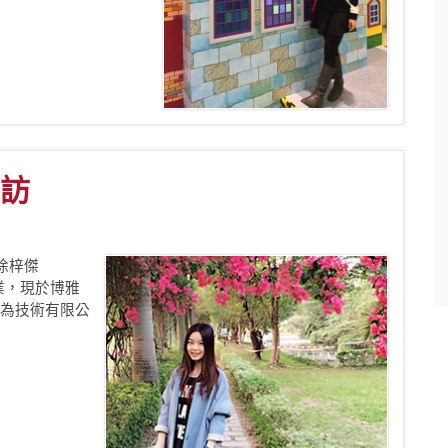
訪
徐梓傑
業，現於博雅
為技術有限公