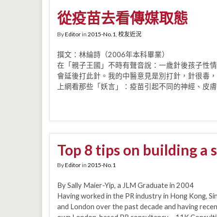
從疫苗去看傳媒取態
By
Editor
in
2015-No.1
,
校友近況
撰文：林綸詩（2006年本科畢業）
在「親子王國」不時有聲音說：一歲針後孩子性情
會延後打此針。我的中醫意見是別打針，針很毒，
上網看那些「妖言」：疫苗引起不同的神經、皮膚
Top 8 tips on building a 
By
Editor
in
2015-No.1
By Sally Maier-Yip, a JLM Graduate in 2004
Having worked in the PR industry in Hong Kong, S
and London over the past decade and having recent