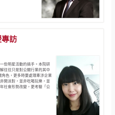
授專訪
一些明星活動的搞手。本院研
解往往只是對公關行業的其中
的公關角色，更多時要處理牽涉企業
非開派對，並非吃喝玩樂，並
年社會形勢改變，更考驗「公