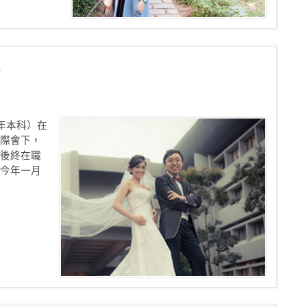
9年本科）在
際會下，
後終在職
今年一月