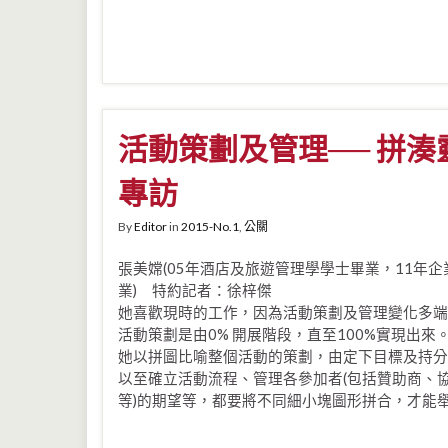
活動策劃及管理── 拼
專訪
By
Editor
in
2015-No.1
,
公關
張美嫦(05年酒店及旅遊管理學學士畢業，11年
業) 特約記者：徐梓傑
她喜歡現時的工作，因為活動策劃及管理變化多端
活動策劃是由0% 開展階段，直至100%實現出
她以拼圖比喻整個活動的策劃，由定下目標及持分
以至確立活動流程、管理各參加者(包括贊助商、
等)的期望等，都要將不同細小塊圖形拼合，才能