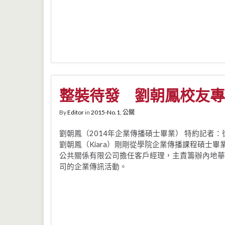
整裝待發 劉朝鳳校友專
By
Editor
in
2015-No.1
,
公關
劉朝鳳（2014年企業傳播碩士畢業） 特約記者：
劉朝鳳（Kiara）剛剛從學院企業傳播課程碩士畢
公共關係有限公司擔任客戶經理，主責籌辦內地華
司的企業傳訊活動。