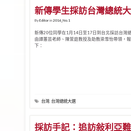
新傳學生採訪台灣總統大
By
Editor
in
2016_No.1
新傳20位同學在1月14日至17日到台北採訪台灣
由譚蕙芸老師、陳萱庭教授及助教梁雪怡帶領，報
下：
台灣
,
台灣總統大選
採訪手記：追訪敍利亞難