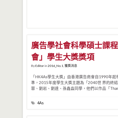
廣告學社會科學碩士課程
會」學生大獎獎項
By
Editor
in
2016_No.1
,
獲獎消息
「HK4As學生大獎」由香港廣告商會自1990
準，2015年度學生大獎主題為「2040世 界
蓉、劉岩、劉達、孫鑫淼同學，他們以作品「Thank
4As