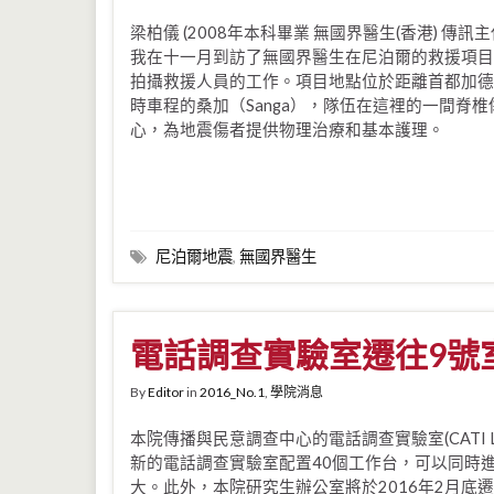
梁柏儀 (2008年本科畢業 無國界醫生(香港) 傳訊主
我在十一月到訪了無國界醫生在尼泊爾的救援項目
拍攝救援人員的工作。項目地點位於距離首都加德
時車程的桑加（Sanga），隊伍在這裡的一間脊
心，為地震傷者提供物理治療和基本護理。
尼泊爾地震
,
無國界醫生
電話調查實驗室遷往9號
By
Editor
in
2016_No.1
,
學院消息
本院傳播與民意調查中心的電話調查實驗室(CATI La
新的電話調查實驗室配置40個工作台，可以同時
大。此外，本院研究生辦公室將於2016年2月底