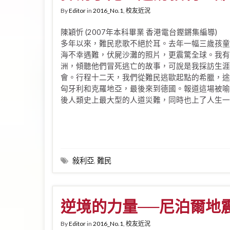
By
Editor
in
2016_No.1
,
校友近況
陳穎忻 (2007年本科畢業 香港電台鏗鏘集編導)
多年以來，難民悲歌不絕於耳。去年一幅三歲孩童
海不幸遇難，伏屍沙灘的照片，更震驚全球。我有
洲，傾聽他們冒死逃亡的故事，可說是我採訪生涯
會。行程十二天，我們從難民逃歐起點的希臘，途
匈牙利和克羅地亞，最後來到德國。報道這場被喻
後人類史上最大型的人道災難，同時也上了人生一
敍利亞
,
難民
逆境的力量──尼泊爾地
By
Editor
in
2016_No.1
,
校友近況