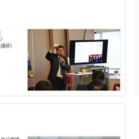
來
長）
級講師）