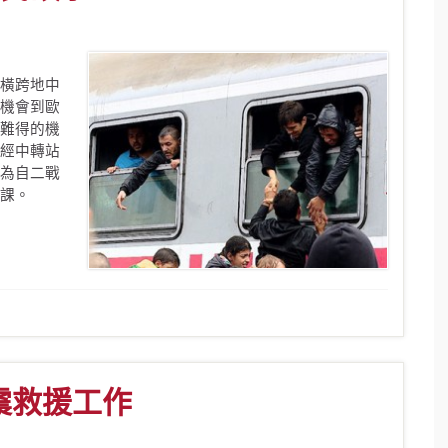
橫跨地中
機會到歐
難得的機
經中轉站
為自二戰
課。
震救援工作