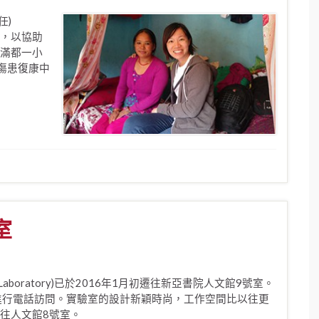
任)
，以協助
滿都一小
椎傷患復康中
室
boratory)已於2016年1月初遷往新亞書院人文館9號室。
進行電話訪問。實驗室的設計新穎時尚，工作空間比以往更
遷往人文館8號室。