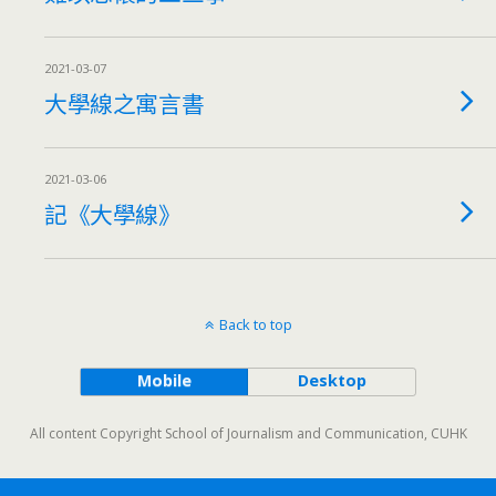
2021-03-07
大學線之寓言書
2021-03-06
記《大學線》
Back to top
Mobile
Desktop
All content Copyright School of Journalism and Communication, CUHK