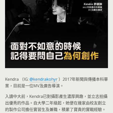
Kendra （IG:
@kendrakohyr
）2017年新聞與傳播本科畢
業，目前是一位MV及廣告導演。
入讀中大前，Kendra已對攝影產生濃厚興趣，並立志拍攝
出優秀的作品。自大學二年級起，她便在幾家由校友創立
的製作公司擔任實習生及兼職，積累了寶貴的實戰經驗。