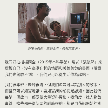
瀏陽河劇照，由劉玉翠、高翰文主演。
我同好拍擋楊兩全（2015年本科畢業）常以「淡淡然」來
標籤自己，沒有高潮迭起的情節和美輪美奐的畫面（說實
我們也駕馭不到），我們只可以從生活作為起點。
我們很年輕，歷練很淺，但我們還是可以講別人的故事，
而且只可以如實地講。要如實講的前提是認知。因此我們
每講一個故事，都要做大量資料搜集，找角度、找人物故
事線。這些都是從新聞的訓練來的，都是自花記開始的訓