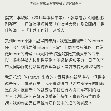
李駿碩與劉玉翠在拍攝現場討論劇本
撰文：李駿碩 （
2014
年本科畢業），執導電影《瀏陽河》
剛獲第十一屆鮮浪潮短片節「鮮浪潮大獎」及公開組「最
佳導演」。「上善工作社」創辦人。
又到intern季節，記得四年前，我還是無綫新聞的intern
仔，今年到我要請intern了。當年上司方東昇講過，通常
做intern的時候，中大同學仔起步都比其他大學的同學
慢，很多時被人技術性擊倒。不過路遙知馬力，日子久了
中大同學仔的村姑型純真與堅毅，是會被看見和珍惜的。
我是花記（Varsity）出身的，實習也在新聞機構，但最後
還是投身了電影行業。我不會覺得自己之前所接受的訓練
是白費，反而新聞的訓練成了我在行內與同輩不同的地
方。《瀏陽河》在鮮浪潮獲得佳績後，喜歡的前輩同我
講，我的作品有在年輕導演作品中久違的沉實感。