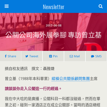
Newsletter
2017-06-08
公關公司海外展拳腳 專訪曾立基
Share
Tweet
Pin
Mail
SMS
摘自校友通訊 撰文：聶雅婕
曾立基（1988年本科畢業）
縱橫公共關係顧問集團
主席
請談談你走入公關這一行的經過。
我在中大唸的是廣播，公關科目一科都沒碰過，然而在畢
業之初，碰到一家酒店正在成立公關部。當時的酒店總經