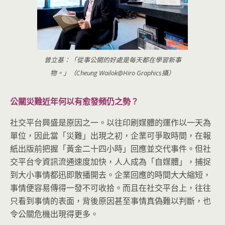
曾立基：「從事公關的好處是每天都在學習新事
物。」（Cheung Wailok@Hiro Graphics攝）
公關災難近年何以有愈發頻仍之勢？
社交平台興盛是原因之一。以往印刷媒體的運作以一天為
單位，因此當「災難」出現之初，企業可爭取時間，在報
紙出版前把握「黃金二十四小時」回應並交代事件。但社
交平台令資訊流通速度加快，人人成為「自媒體」，捕捉
到大小事情都迅即散播開去。企業回應的時間大大縮短，
事情便容易傳得一發不可收拾。而且在社交平台上，往往
只看到事情的表面，背後原因甚至事情真偽難以判斷，也
令公關危機出現得更多。