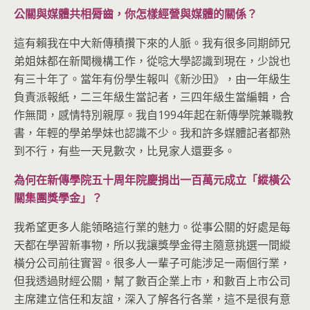
公關與媒體共相脣齒，你怎樣經營與媒體的關係？
這有賴我在中大新傳積攢下來的人脈。我有很多同期師兄
弟姐妹都在新聞機構工作，從唸大學認識到現在，少說也
有三十年了。當年有份學生報叫《新沙田》，由一年級生
負責派報紙，二三年級生當記者，三四年級生當編輯，合
作無間，感情特別親厚。我自1994年起在新傳學院兼職教
書，年輕的學弟學妹也認識不少。我和許多媒體記者都熟
到不行，有些一天見數次，比見家人還要多。
為何在新傳學院五十周年院慶捐出一百萬元成立「縱橫公
關集團獎學金」？
我希望更多人能領略這行業的魅力。從事公關的好處是每
天都在學習新事物，所以我讓獎學金得主隨意挑選一間縱
橫分公司前往實習。很多人一輩子可能涉足一兩個行業，
但我透過財經公關，幫了數百企業上市，和數百上市公司
主席建立信任和友誼，深入了解各行各業，這不是很有意